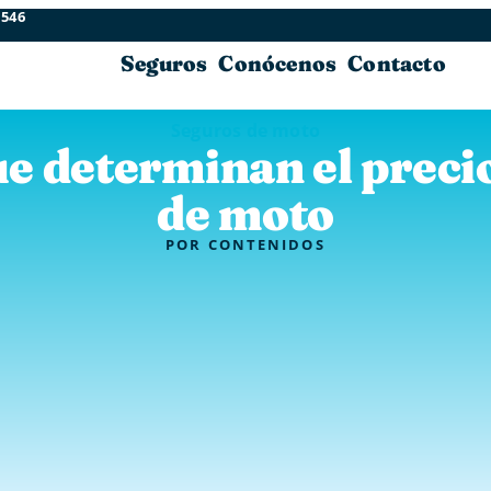
 546
Seguros
Conócenos
Contacto
Seguros de moto
e determinan el preci
de moto
POR
CONTENIDOS