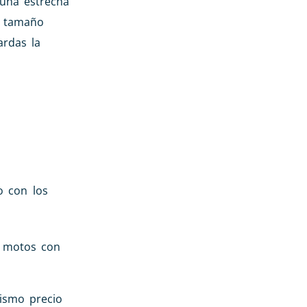
 una estrecha
e tamaño
ardas la
o con los
s motos con
mismo precio