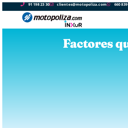
91 198 23 30
clientes@motopoliza.com
660 839
Factores qu