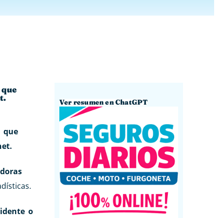
s que
t.
Ver resumen en ChatGPT
s que
et.
doras
dísticas.
cidente o