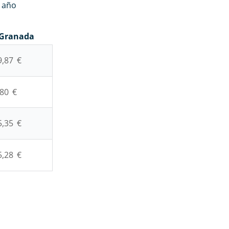
 año
Granada
9,87 €
,80 €
5,35 €
5,28 €