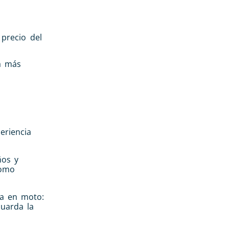
precio del
a más
eriencia
ños y
como
da en moto:
uarda la