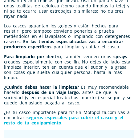
antivaho y antirreflejos que llevan. Usa un paño suave o
unas toallitas de celulosa (como cuando limpias la tele) y
ni se te ocurra usar estropajos o similares: no quieres
rayar nada.
Los cascos aguantan los golpes y están hechos para
resistir, pero tampoco conviene ponerlos a prueba
metiéndolos en el lavaplatos o limpiando con detergentes
caseros.
En las tiendas especializadas vas a encontrar
productos específicos
para limpiar y cuidar el casco.
Para limpiarlo por dentro
, también venden unos
sprays
creados especialmente con ese fin. No dejes de lado esta
limpieza interior, ten en cuenta que el sudor y la grasa
son cosas que suelta cualquier persona, hasta la más
limpia.
¿Cuándo debes hacer la limpieza?
Es muy recomendable
hacerlo
después de un viaje largo
, antes de que la
suciedad (y en especial los bichos muertos) se seque y se
quede demasiado pegada al casco.
¿Es tu casco importante para ti? En Motopoliza.com vas a
encontrar
seguros especiales para cubrir el casco y el
resto de tu equipamiento
.