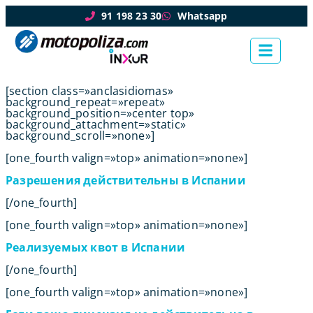
91 198 23 30
Whatsapp
[section class=»anclasidiomas»
background_repeat=»repeat»
background_position=»center top»
background_attachment=»static»
background_scroll=»none»]
[one_fourth valign=»top» animation=»none»]
Разрешения действительны в Испании
[/one_fourth]
[one_fourth valign=»top» animation=»none»]
Реализуемых квот в Испании
[/one_fourth]
[one_fourth valign=»top» animation=»none»]