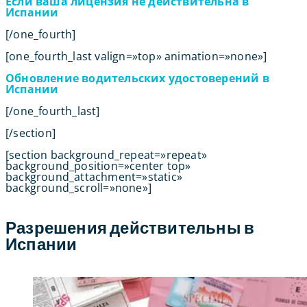
Если ваша лицензия не действительна в
Испании
[/one_fourth]
[one_fourth_last valign=»top» animation=»none»]
Обновление водительских удостоверений в
Испании
[/one_fourth_last]
[/section]
[section background_repeat=»repeat»
background_position=»center top»
background_attachment=»static»
background_scroll=»none»]
Разрешения действительны в
Испании