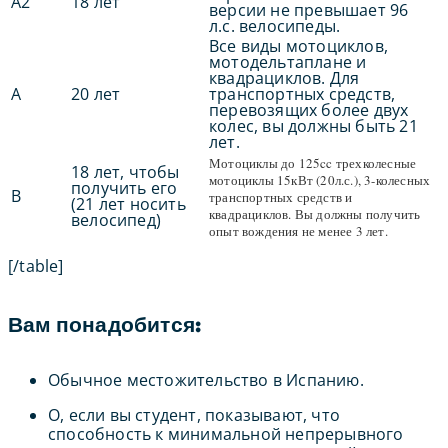
A2
18 лет
версии не превышает 96
л.с. велосипеды.
Все виды мотоциклов,
мотодельтаплане и
квадрациклов. Для
A
20 лет
транспортных средств,
перевозящих более двух
колес, вы должны быть 21
лет.
Мотоциклы до 125cc трехколесные
18 лет, чтобы
мотоциклы 15кВт (20л.с.), 3-колесных
получить его
B
транспортных средств и
(21 лет носить
квадрациклов. Вы должны получить
велосипед)
опыт вождения не менее 3 лет.
[/table]
Вам понадобится:
Oбычное местожительство в Испанию.
О, если вы студент, показывают, что
способность к минимальной непрерывного