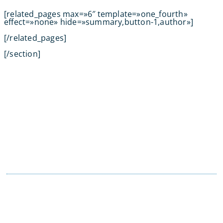
[related_pages max=»6″ template=»one_fourth»
effect=»none» hide=»summary,button-1,author»]
[/related_pages]
[/section]
Contacta con tu Guía y disfruta de
todas las ventajas
Tú eliges el canal de comunicación que mejor se
adapte a tus hábitos, y nosotros lo
mantendremos.
En motopoliza.com nos adaptamos a ti para
hacertelo todo más facil.
91 198 23 30