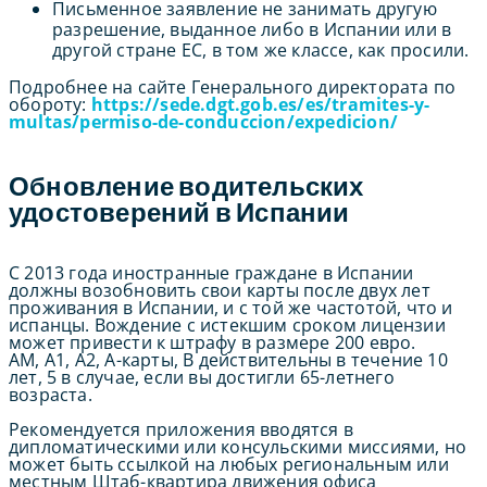
Письменное заявление не занимать другую
разрешение, выданное либо в Испании или в
другой стране ЕС, в том же классе, как просили.
Подробнее на сайте Генерального директората по
обороту:
https://sede.dgt.gob.es/es/tramites-y-
multas/permiso-de-conduccion/expedicion/
Обновление водительских
удостоверений в Испании
С 2013 года иностранные граждане в Испании
должны возобновить свои карты после двух лет
проживания в Испании, и с той же частотой, что и
испанцы. Вождение с истекшим сроком лицензии
может привести к штрафу в размере 200 евро.
AM, A1, A2, A-карты, B действительны в течение 10
лет, 5 в случае, если вы достигли 65-летнего
возраста.
Рекомендуется приложения вводятся в
дипломатическими или консульскими миссиями, но
может быть ссылкой на любых региональным или
местным Штаб-квартира движения офиса