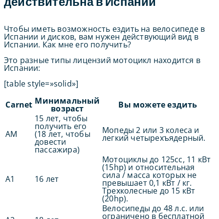
действительна в Испании
Чтобы иметь возможность ездить на велосипеде в
Испании и дисков, вам нужен действующий вид в
Испании. Как мне его получить?
Это разные типы лицензий мотоцикл находится в
Испании:
[table style=»solid»]
Минимальный
Carnet
Вы можете ездить
возраст
15 лет, чтобы
получить его
Мопеды 2 или 3 колеса и
AM
(18 лет, чтобы
легкий четырехъядерный.
довести
пассажира)
Мотоциклы до 125cc, 11 кВт
(15hp) и относительная
сила / масса которых не
A1
16 лет
превышает 0,1 кВт / кг.
Трехколесные до 15 кВт
(20hp).
Велосипеды до 48 л.с. или
ограничено в бесплатной