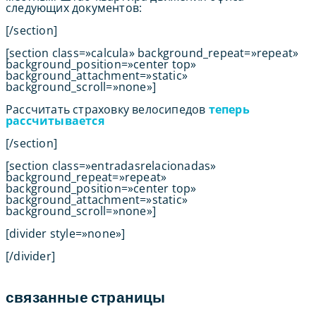
следующих документов:
[/section]
[section class=»calcula» background_repeat=»repeat»
background_position=»center top»
background_attachment=»static»
background_scroll=»none»]
Рассчитать страховку велосипедов
теперь
рассчитывается
[/section]
[section class=»entradasrelacionadas»
background_repeat=»repeat»
background_position=»center top»
background_attachment=»static»
background_scroll=»none»]
[divider style=»none»]
[/divider]
связанные страницы