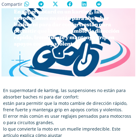
Compartir
En supermotard en un karting, las
suspensiones no están para absorber
baches ni para dar confort: están para
permitir que la moto cambie de dirección
rápido, frene fuerte y mantenga grip en
apoyos cortos y violentos.
En supermotard de karting, las suspensiones no están para
absorber baches ni para dar confort:
están para permitir que la moto cambie de dirección rápido,
frene fuerte y mantenga grip en apoyos cortos y violentos.
El error más común es usar reglajes pensados para motocross
o para circuitos grandes,
lo que convierte la moto en un muelle impredecible. Este
artículo explica cómo ajustar