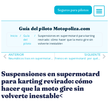
Seguros para pilotos
Guía del piloto Motopoliza.com
Inicio
/
Guía
/
Suspensiones en supermotard para karting
del
revirado: cómo hacer que la moto gire sin
piloto
volverte inestable<
ANTERIOR
SIGUIENTE
Neumáticos lisos en supermotard: compuestos, presiones y errores que te tiran al suelo
Frenos en supermotard: por qué más potencia no siempre significa frenar mejor en karting
Suspensiones en supermotard
para karting revirado: cómo
hacer que la moto gire sin
volverte inestable<