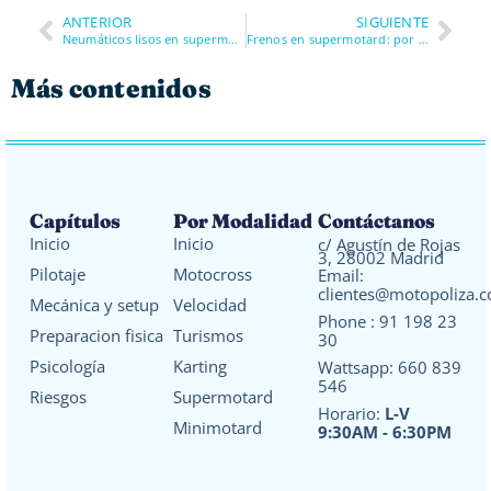
ANTERIOR
SIGUIENTE
Neumáticos lisos en supermotard: compuestos, presiones y errores que te tiran al suelo
Frenos en supermotard: por qué más potencia no siempre significa frenar mejor en karting
Más contenidos
Capítulos
Por Modalidad
Contáctanos
Inicio
Inicio
c/ Agustín de Rojas
3, 28002 Madrid
Pilotaje
Motocross
Email:
clientes@motopoliza.
Mecánica y setup
Velocidad
Phone :
91 198 23
Preparacion fisica
Turismos
30
Psicología
Karting
Wattsapp:
660 839
546
Riesgos
Supermotard
Horario:
L-V
Minimotard
9:30AM - 6:30PM