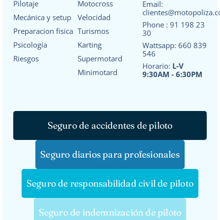
Pilotaje
Motocross
Email:
clientes@motopoliza.
Mecánica y setup
Velocidad
Phone :
91 198 23
Preparacion fisica
Turismos
30
Psicología
Karting
Wattsapp:
660 839
546
Riesgos
Supermotard
Horario:
L-V
Minimotard
9:30AM - 6:30PM
Seguro de accidentes de piloto
Seguro diarios para profesionales
Seguro de responsabilidad civil de piloto
Seguro de indemnización de piloto