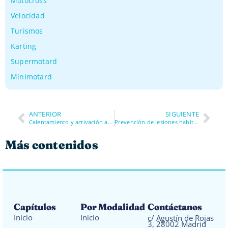
Motocross
Velocidad
Turismos
Karting
Supermotard
Minimotard
ANTERIOR
SIGUIENTE
Calentamiento y activación antes de rodar en minimotard: preparar el cuerpo para karting
Prevención de lesiones habituales en minimotard: muñecas, hombros y zona lumbar
Más contenidos
Capítulos
Por Modalidad
Contáctanos
Inicio
Inicio
c/ Agustín de Rojas
3, 28002 Madrid