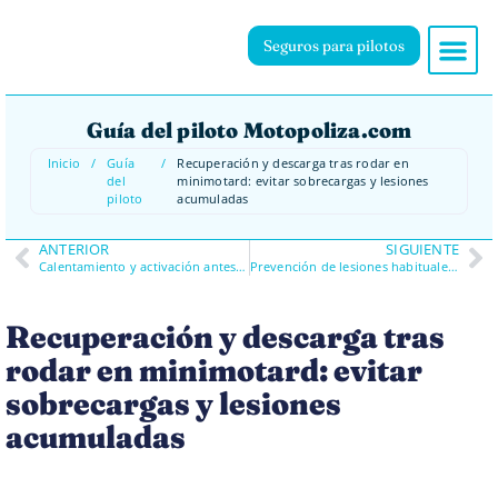
Seguros para pilotos
Guía del piloto Motopoliza.com
Inicio
/
Guía
/
Recuperación y descarga tras rodar en
del
minimotard: evitar sobrecargas y lesiones
piloto
acumuladas
ANTERIOR
SIGUIENTE
Calentamiento y activación antes de rodar en minimotard: preparar el cuerpo para karting
Prevención de lesiones habituales en minimotard: muñecas, hombros y zona lumbar
Recuperación y descarga tras
rodar en minimotard: evitar
sobrecargas y lesiones
acumuladas