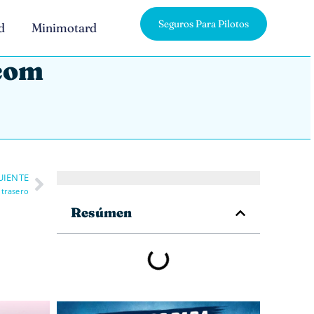
Seguros Para Pilotos
d
Minimotard
.com
UIENTE
 trasero
Resúmen