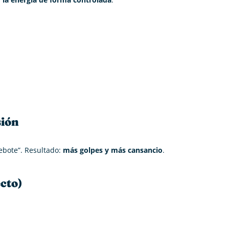
sión
ebote”. Resultado:
más golpes y más cansancio
.
cto)