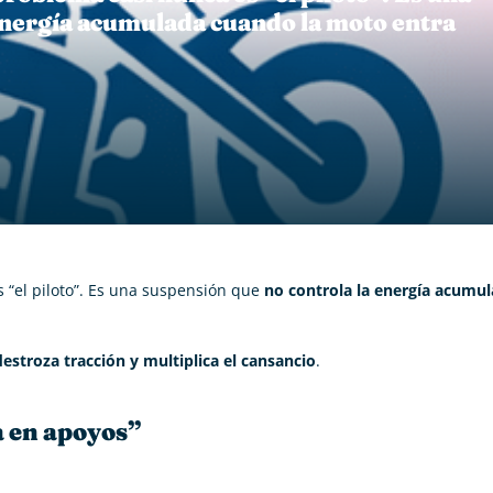
energía acumulada cuando la moto entra
s “el piloto”. Es una suspensión que
no controla la energía acumu
estroza tracción y multiplica el cansancio
.
a en apoyos”