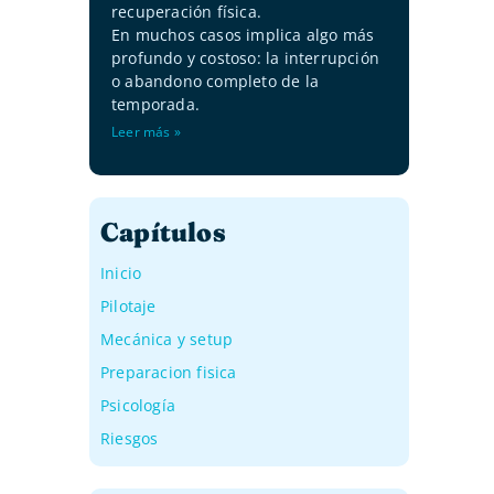
recuperación física.
En muchos casos implica algo más
profundo y costoso: la interrupción
o abandono completo de la
temporada.
Leer más »
Capítulos
Inicio
Pilotaje
Mecánica y setup
Preparacion fisica
Psicología
Riesgos