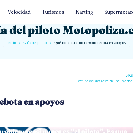
Velocidad
Turismos
Karting
Supermotar
a del piloto Motopoliza
Inicio
/
Guía del piloto
/
Qué tocar cuando la moto rebota en apoyos
SIG
Lectura del desgaste del neumático
rebota en apoyos
problema casi nunca es “el piloto”. Es una