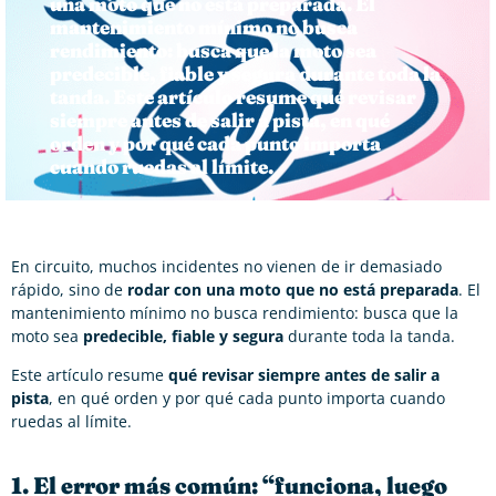
una moto que no está preparada. El
mantenimiento mínimo no busca
rendimiento: busca que la moto sea
predecible, fiable y segura durante toda la
tanda. Este artículo resume qué revisar
siempre antes de salir a pista, en qué
orden y por qué cada punto importa
cuando ruedas al límite.
En circuito, muchos incidentes no vienen de ir demasiado
rápido, sino de
rodar con una moto que no está preparada
. El
mantenimiento mínimo no busca rendimiento: busca que la
moto sea
predecible, fiable y segura
durante toda la tanda.
Este artículo resume
qué revisar siempre antes de salir a
pista
, en qué orden y por qué cada punto importa cuando
ruedas al límite.
1. El error más común: “funciona, luego