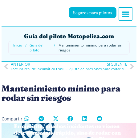
Seguros para pilotos
Guía del piloto Motopoliza.com
Inicio
/
Guía del
/
Mantenimiento mínimo para rodar sin
piloto
riesgos
ANTERIOR
SIGUIENTE
Lectura real del neumático tras una tanda
Ajuste de presiones para evitar subviraje
Mantenimiento mínimo para
rodar sin riesgos
Compartir
En circuito, muchos incidentes no vienen
de ir demasiado rápido, sino de rodar con