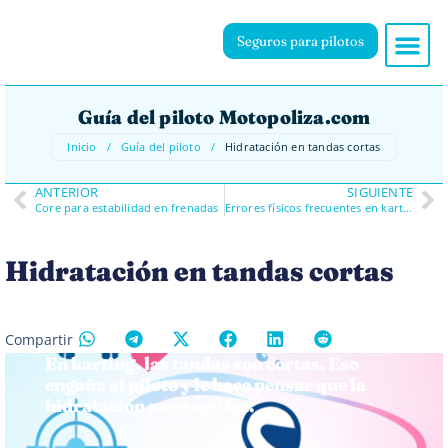
Seguros para pilotos
Guía del piloto Motopoliza.com
Inicio
/
Guía del piloto
/
Hidratación en tandas cortas
ANTERIOR
SIGUIENTE
Core para estabilidad en frenadas
Errores físicos frecuentes en karting
Hidratación en tandas cortas
Compartir
En karting, las tandas son cortas. Eso
engaña al piloto y le hace pensar que la
hidratación no es crítica.