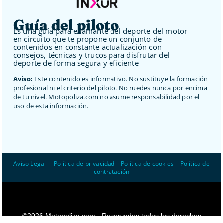
Guía del piloto
Es una guía para el amante del deporte del motor
en circuito que te propone un conjunto de
contenidos en constante actualización con
consejos, técnicas y trucos para disfrutar del
deporte de forma segura y eficiente
Aviso:
Este contenido es informativo. No sustituye la formación
profesional ni el criterio del piloto. No ruedes nunca por encima
de tu nivel. Motopoliza.com no asume responsabilidad por el
uso de esta información.
Aviso Legal
–
Política de privacidad
–
Política de cookies
–
Política de
contratación
©2026 Motopoliza.com - Reservados todos los derechos