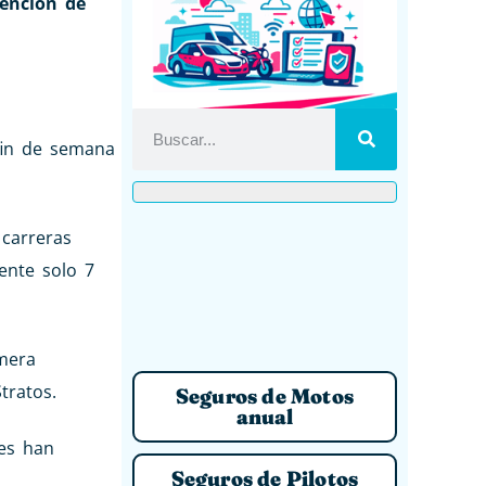
tención de
fin de semana
 carreras
ente solo 7
imera
tratos.
Seguros de Motos
anual
les han
Seguros de Pilotos