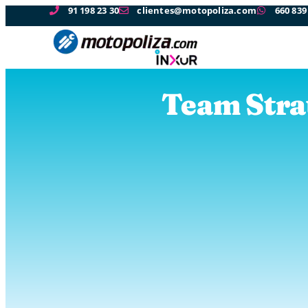
91 198 23 30
clientes@motopoliza.com
660 839
Team Strat