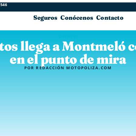
 546
Seguros
Conócenos
Contacto
General
os llega a Montmeló c
en el punto de mira
POR
REDACCIÓN MOTOPOLIZA.COM