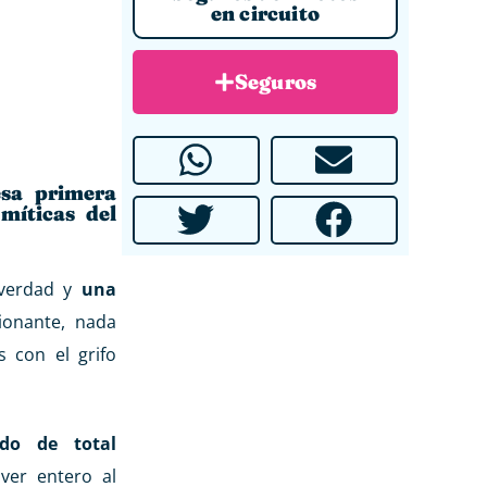
en circuito
Seguros
esa primera
míticas del
 verdad y
una
ionante, nada
 con el grifo
do de total
ver entero al