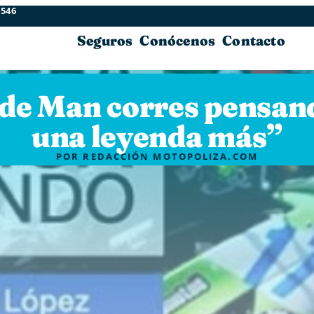
 546
Seguros
Conócenos
Contacto
General
a de Man corres pensan
una leyenda más”
POR
REDACCIÓN MOTOPOLIZA.COM