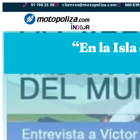
91 198 23 30
clientes@motopoliza.com
660 839
“En la Isl