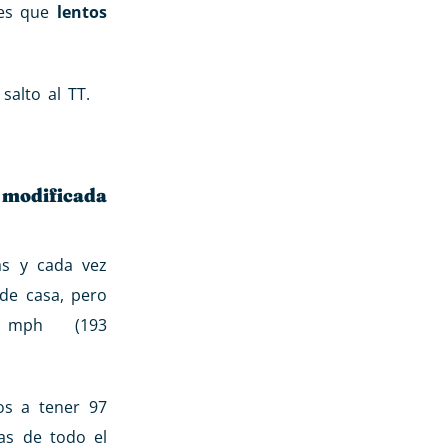
 es que
lentos
alto al TT.
modificada
as y cada vez
 de casa, pero
20 mph (193
os a tener 97
as de todo el