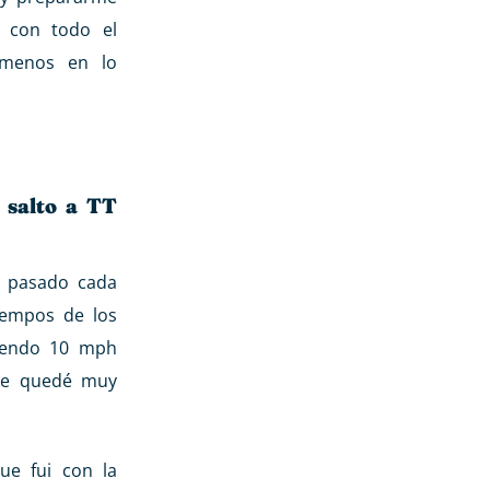
 con todo el
 menos en lo
 salto a TT
o pasado cada
iempos de los
siendo 10 mph
que quedé muy
ue fui con la