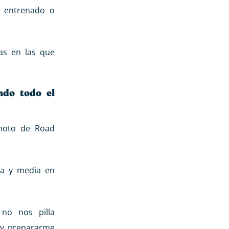
e entrenado o
as en las que
ndo todo el
moto de Road
a y media en
no nos pilla
 y prepararme