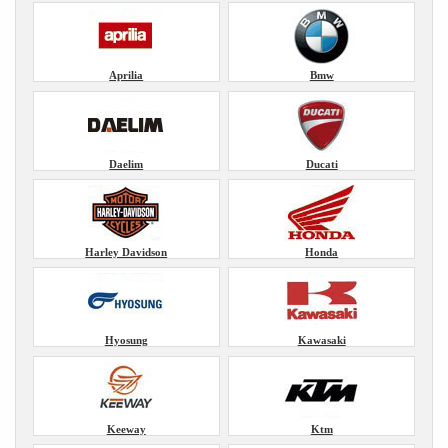
Aprilia
Bmw
Daelim
Ducati
Harley Davidson
Honda
Hyosung
Kawasaki
Keeway
Ktm