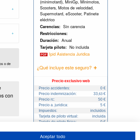
(minimotard), MiniGp, Minimotos,
Scooters, Motos de velocidad,
Supermotard, eScooter, Patinete
eléctrico
Sin carencia
Carencias:
Restricciones:
Anual
Duración:
No incluida
Tarjeta piloto:
Ipid Asistencia Juridica
os o de
¿Qué incluye este seguro?
Precio exclusivo web
e
Precio accidentes:
0 €
Precio indemnización:
33
€
,63
os con
Precio rc:
50 €
Precio a. juridica:
5 €
Impuestos:
incluidos
Tarjeta de piloto virtual:
incluida
Tarjeta de piloto física:
0 €
Total:
230
€
,58
Aceptar todo