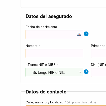
Datos del asegurado
Fecha de nacimiento
*
?
Nombre
Primer ape
*
¿Tienes NIF o NIE?
DNI (NIF 
*
?
Datos de contacto
Calle, número y localidad
* (sin piso u otros datos)