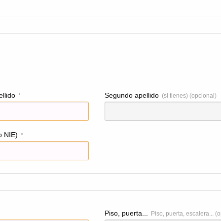
llido
Segundo apellido
*
(si tienes) (opcional)
o NIE)
*
Piso, puerta...
Piso, puerta, escalera... (