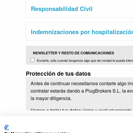
Responsabilidad Civil
Indemnizaciones por hospitalizació
NEWSLETTER Y RESTO DE COMUNICACIONES
Enviarte, sólo cuando tengamos algo que de verdad te pueda inter
terceros comercializados y distribuidos por nosotors (Plug Brokers, S.L
Protección de tus datos
Antes de continuar necesitamos contarte algo im
contratar estarás dando a PlugBrokers S.L. la e
la mayor diligencia.
Vamos a tratar tus datos única y exclusivamente
Darte de alta como usuario y cliente.
Darte acceso al área privada de cliente.