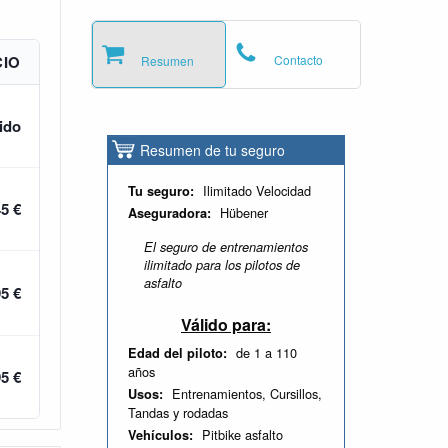
Contacto
CIO
Resumen
ido
Resumen de tu seguro
Ilimitado Velocidad
Tu seguro:
45 €
Hübener
Aseguradora:
El seguro de entrenamientos
ilimitado para los pilotos de
asfalto
95 €
Válido para:
de 1 a 110
Edad del piloto:
años
95 €
Entrenamientos, Cursillos,
Usos:
Tandas y rodadas
Pitbike asfalto
Vehículos: