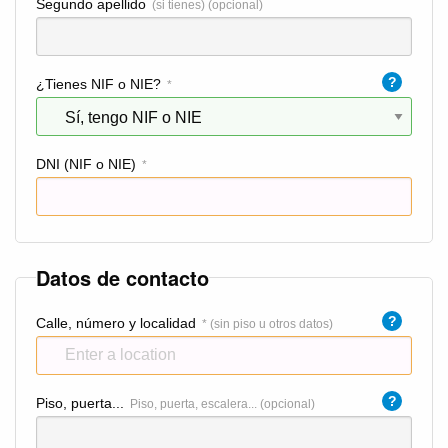
Segundo apellido
(si tienes) (opcional)
?
¿Tienes NIF o NIE?
*
DNI (NIF o NIE)
*
Datos de contacto
?
Calle, número y localidad
* (sin piso u otros datos)
?
Piso, puerta...
Piso, puerta, escalera... (opcional)