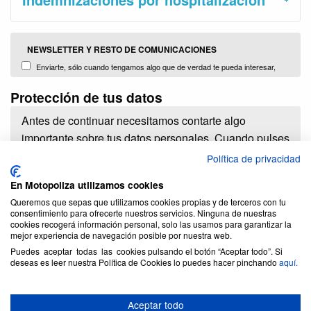
NEWSLETTER Y RESTO DE COMUNICACIONES
Enviarte, sólo cuando tengamos algo que de verdad te pueda interesar,
información con promociones, campañas y noticias sobre nuestros productos
Protección de tus datos
y servicios o de terceros comercializados y distribuidos por nosotors (Plug
Brokers, S.L.)
Antes de continuar necesitamos contarte algo
importante sobre tus datos personales. Cuando pulses
el botón de contratar estarás dando a PlugBrokers
Política de privacidad
S.L. la enorme responsabilidad de tratar tus datos
En Motopoliza utilizamos cookies
personales y lo haremos con la mayor diligencia.
Queremos que sepas que utilizamos cookies propias y de terceros con tu
consentimiento para ofrecerte nuestros servicios. Ninguna de nuestras
Vamos a tratar tus datos única y exclusivamente para
cookies recogerá información personal, solo las usamos para garantizar la
poder:
mejor experiencia de navegación posible por nuestra web.
Puedes aceptar todas las cookies pulsando el botón “Aceptar todo”. Si
deseas es leer nuestra Política de Cookies lo puedes hacer pinchando
aquí.
Darte de alta como usuario y cliente.
Aviso legal y política de privacidad
Darte acceso al área privada de cliente.
Conócenos
Informarte de los productos que tengas contratados,
Aceptar todo