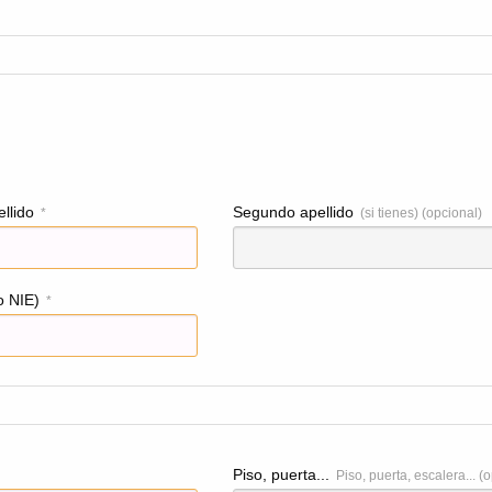
llido
Segundo apellido
*
(si tienes) (opcional)
o NIE)
*
Piso, puerta...
Piso, puerta, escalera... (