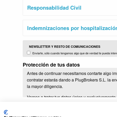
Responsabilidad Civil
Indemnizaciones por hospitalizació
NEWSLETTER Y RESTO DE COMUNICACIONES
Enviarte, sólo cuando tengamos algo que de verdad te pueda inter
terceros comercializados y distribuidos por nosotors (Plug Brokers, S.L
Protección de tus datos
Antes de continuar necesitamos contarte algo im
contratar estarás dando a PlugBrokers S.L. la e
la mayor diligencia.
Vamos a tratar tus datos única y exclusivamente
Darte de alta como usuario y cliente.
Darte acceso al área privada de cliente.