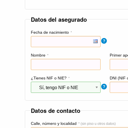
Datos del asegurado
Fecha de nacimiento
*
?
Nombre
Primer ape
*
¿Tienes NIF o NIE?
DNI (NIF 
*
?
Datos de contacto
Calle, número y localidad
* (sin piso u otros datos)