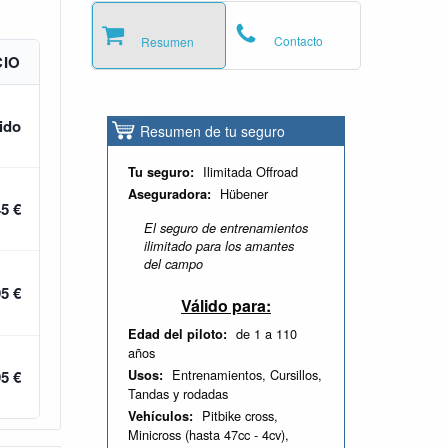
Contacto
Resumen
CIO
ido
Resumen de tu seguro
Ilimitada Offroad
Tu seguro:
Hübener
Aseguradora:
45 €
El seguro de entrenamientos
ilimitado para los amantes
del campo
95 €
Válido para:
de 1 a 110
Edad del piloto:
años
Entrenamientos, Cursillos,
Usos:
95 €
Tandas y rodadas
Pitbike cross,
Vehículos:
Minicross (hasta 47cc - 4cv),