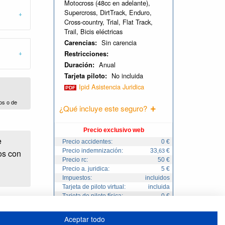
Motocross (48cc en adelante),
Supercross, DirtTrack, Enduro,
Cross-country, Trial, Flat Track,
Trail, Bicis eléctricas
Sin carencia
Carencias:
Restricciones:
Anual
Duración:
No incluida
Tarjeta piloto:
Ipid Asistencia Juridica
os o de
¿Qué incluye este seguro?
Precio exclusivo web
e
Precio accidentes:
0 €
Precio indemnización:
33
€
,63
os con
Precio rc:
50 €
Precio a. juridica:
5 €
Impuestos:
incluidos
Tarjeta de piloto virtual:
incluida
Tarjeta de piloto física:
0 €
Total:
230
€
,58
Aceptar todo