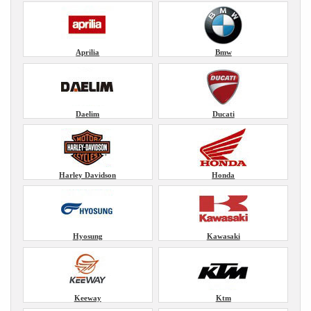
Aprilia
Bmw
Daelim
Ducati
Harley Davidson
Honda
Hyosung
Kawasaki
Keeway
Ktm