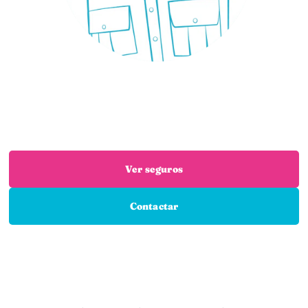
¿Necesitas un seguro?
Estás en el sitio adecuado: trabajamos con las
mejores aseguradoras para que encuentres el
seguro que necesitas
Ver seguros
Contactar