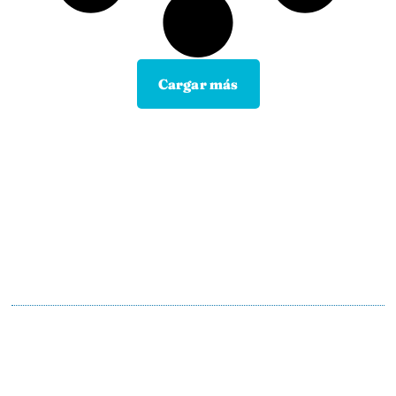
Cargar más
Contacta con tu Guía y disfruta de
todas las ventajas
Tú eliges el canal de comunicación que mejor se
adapte a tus hábitos, y nosotros lo
mantendremos.
En motopoliza.com nos adaptamos a ti para
hacertelo todo más facil.
91 198 23 30