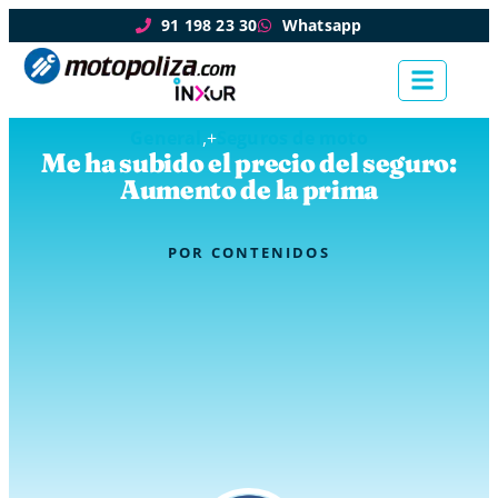
91 198 23 30
Whatsapp
General
,+
Seguros de moto
Me ha subido el precio del seguro:
Aumento de la prima
POR
CONTENIDOS