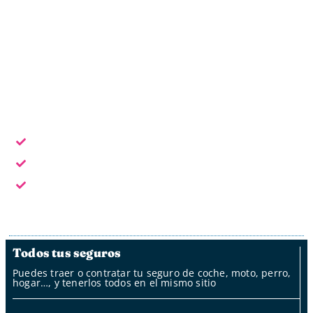
Oficina online
Horario laboral: L - V de 9:30 a 18:30
Escoge la forma de contacto que te sea más cómoda:
En horario laboral te atendemos en persona
Fuera del horario laboral por whatsapp, mail y oficina
de clientes
Fuera del horario laboral nuestro bot
Todos tus seguros
Puedes traer o contratar tu seguro de coche, moto, perro,
hogar…, y tenerlos todos en el mismo sitio