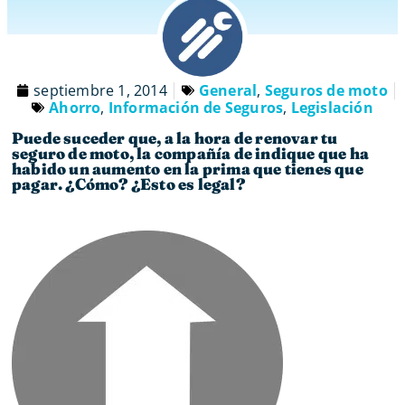
septiembre 1, 2014
General
,
Seguros de moto
Ahorro
,
Información de Seguros
,
Legislación
Puede suceder que, a la hora de renovar tu
seguro de moto, la compañía de indique que ha
habido un aumento en la prima que tienes que
pagar. ¿Cómo? ¿Esto es legal?