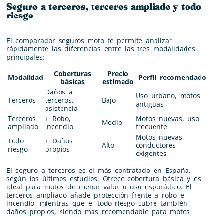
Seguro a terceros, terceros ampliado y todo
riesgo
El comparador seguros moto te permite analizar
rápidamente las diferencias entre las tres modalidades
principales:
Coberturas
Precio
Modalidad
Perfil recomendado
básicas
estimado
Daños a
Uso urbano, motos
Terceros
terceros,
Bajo
antiguas
asistencia
Terceros
+ Robo,
Motos nuevas, uso
Medio
ampliado
incendio
frecuente
Motos nuevas,
Todo
+ Daños
Alto
conductores
riesgo
propios
exigentes
El seguro a terceros es el más contratado en España,
según los últimos estudios. Ofrece cobertura básica y es
ideal para motos de menor valor o uso esporádico. El
terceros ampliado añade protección frente a robo e
incendio, mientras que el todo riesgo cubre también
daños propios, siendo más recomendable para motos