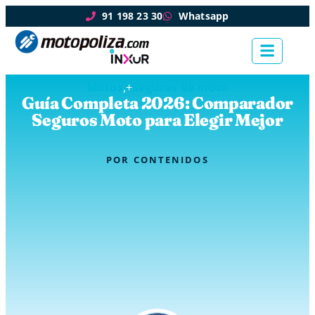
91 198 23 30
Whatsapp
Motos
,+
Seguros de moto
Guía Completa 2026: Comparador
Seguros Moto para Elegir Mejor
POR
CONTENIDOS