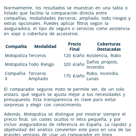
Normalmente, los resultados se muestran en una tabla o
listado que facilita la comparación directa entre
compañías, modalidades (terceros, ampliado, todo riesgo) y
extras opcionales. Puedes aplicar filtros según la
aseguradora, el tipo de seguro o servicios como asistencia
en viaje o cobertura de accesorios.
Precio
Coberturas
Compañía
Modalidad
Final
Destacadas
Motopoliza
Terceros
120 €/año
Asistencia, Robo
Daños propios,
Motopoliza
Todo Riesgo
320 €/año
Incendio
Compañía
Terceros
Robo, Incendio,
170 €/año
X
Ampliado
Lunas
El comparador seguros moto te permite ver, de un solo
vistazo, qué seguro se ajusta mejor a tus necesidades y
presupuesto. Esta transparencia es clave para evitar
sorpresas y elegir con conocimiento.
Además, Motopoliza se distingue por mostrar siempre el
precio final, sin costes ocultos ni letra pequeña, y por
incluir aseguradoras de referencia en España. La rapidez y
objetividad del análisis convierten este paso en una de las
grandes ventajas de usar un comparador en línea.