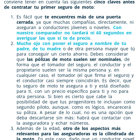
conviene tener en cuenta las siguientes
cinco claves antes
de contratar tu primer seguro de moto
:
Es fácil que
te encuentres más de una puerta
cerrada
, ya que muchas compañías, directamente, ni
aseguran a conductores jóvenes o noveles.
Con
nuestro comparador no tardará ni 60 segundos en
averiguar las que sí te da precio
.
Mucho ojo con poner el seguro a nombre de tu
padre, de tu madre
o de otra persona mayor que tú
para conseguir un cierto ahorro. Debes considerar
que
las pólizas de moto suelen ser nominales
, de
forma que el tomador del seguro, el conductor y el
propietario suelen ser la misma persona y, en
cualquier caso, el tomador (el que firma el seguro) y
el conductor casi siempre coincidirán. Es decir, que
tu seguro de moto te asegura a ti y está diseñado
para ti, con un precio específico para ti y no para
otra persona. Si bien es cierto que cabe la
posibilidad de que tus progenitores te incluyan como
segundo piloto, aunque, como es lógico, encarecerá
su póliza. A pesar de lo cual, no es una opción que
deba descartarse sin más: habrá que contactar con
la aseguradora y echar números.
Además de la edad,
otro de los aspectos más
relevantes para las aseguradoras es la cilindrada de
la moto.
En este caso, dado que un conductor novel