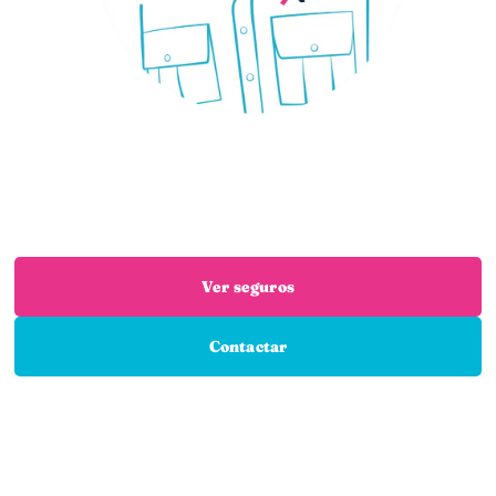
¿Necesitas un seguro?
Estás en el sitio adecuado: trabajamos con las
mejores aseguradoras para que encuentres el
seguro que necesitas
Ver seguros
Contactar