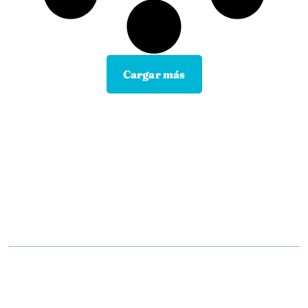
Cargar más
Contacta con tu Guía y disfruta de
todas las ventajas
Tú eliges el canal de comunicación que mejor se
adapte a tus hábitos, y nosotros lo
mantendremos.
En motopoliza.com nos adaptamos a ti para
hacertelo todo más facil.
91 198 23 30