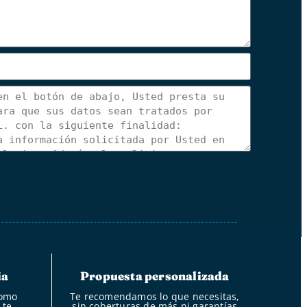
ia
Propuesta personalizada
como
Te recomendamos lo que necesitas,
 te
sin coberturas de más ni garantías