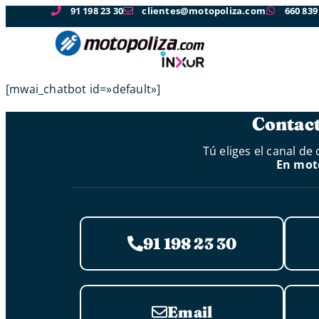
91 198 23 30
clientes@motopoliza.com
660 839
[mwai_chatbot id=»default»]
Contact
Tú eliges el canal d
En moto
91 198 23 30
Email