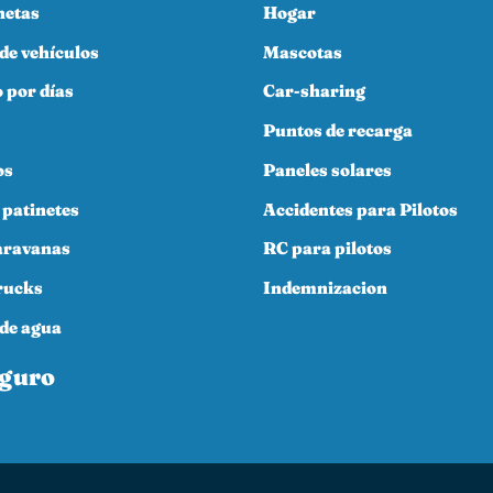
netas
Hogar
 de vehículos
Mascotas
 por días
Car-sharing
Puntos de recarga
os
Paneles solares
 patinetes
Accidentes para Pilotos
aravanas
RC para pilotos
rucks
Indemnizacion
de agua
eguro