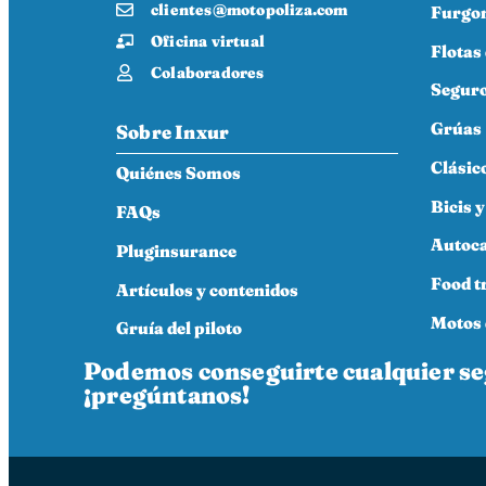
clientes@motopoliza.com
Furgo
Oficina virtual
Flotas
Colaboradores
Seguro
Grúas
Sobre Inxur
Clásic
Quiénes Somos
Bicis y
FAQs
Autoc
Pluginsurance
Food t
Artículos y contenidos
Motos 
Gruía del piloto
Podemos conseguirte cualquier s
¡pregúntanos!