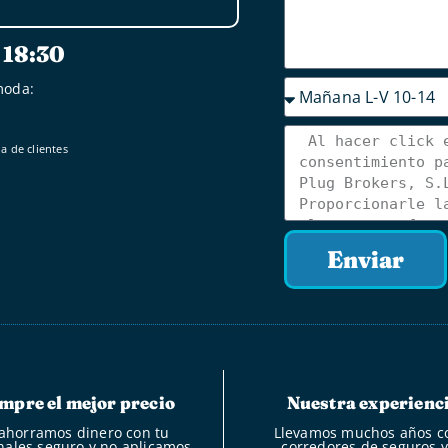
a 18:30
moda:
a de clientes
Enviar
mpre el mejor precio
Nuestra experienc
ahorramos dinero con tu
Llevamos muchos años 
nales seguro y no aplicamos
corredores de seguros y