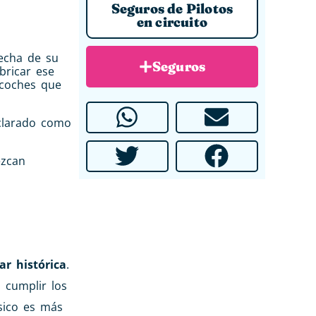
Seguros de Pilotos
en circuito
fecha de su
Seguros
bricar ese
 coches que
larado como
ezcan
r histórica
.
 cumplir los
sico es más