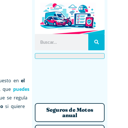
puesto en
el
, que
puedes
ue se regula
to
si quiere
Seguros de Motos
anual