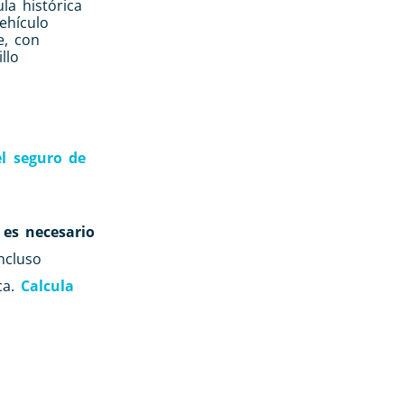
la histórica
vehículo
e, con
llo
el seguro de
es necesario
ncluso
ca.
Calcula