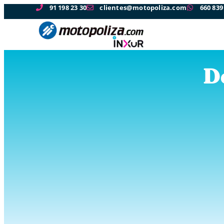
91 198 23 30
clientes@motopoliza.com
660 839
De