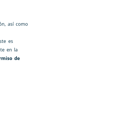
ión, así como
ste es
te en la
ermiso de