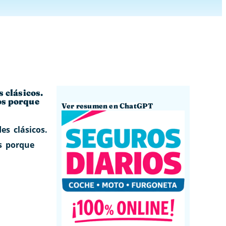
 clásicos.
tos porque
Ver resumen en ChatGPT
s clásicos.
s porque