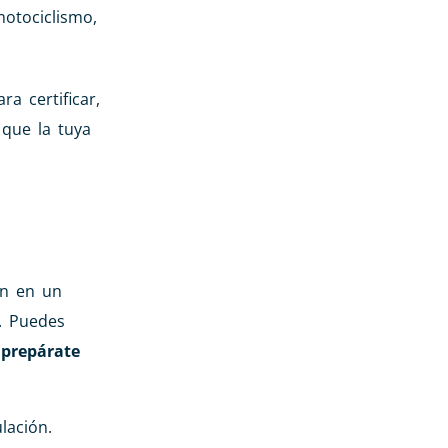
otociclismo,
a certificar,
 que la tuya
ón en un
o. Puedes
o
prepárate
lación.