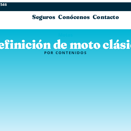
 546
Seguros
Conócenos
Contacto
Motos
finición de moto clás
POR
CONTENIDOS