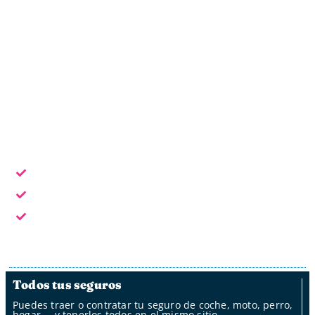
Oficina online
Horario laboral: L - V de 9:30 a 18:30
Escoge la forma de contacto que te sea más cómoda:
En horario laboral te atendemos en persona
Fuera del horario laboral por whatsapp, mail y oficina
de clientes
Fuera del horario laboral nuestro bot
Todos tus seguros
Puedes traer o contratar tu seguro de coche, moto, perro,
hogar…, y tenerlos todos en el mismo sitio