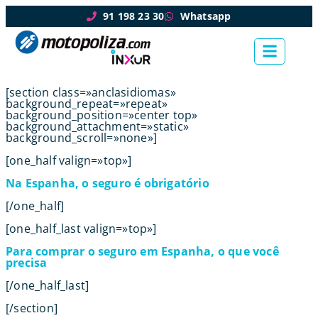
91 198 23 30
Whatsapp
[section class=»anclasidiomas»
background_repeat=»repeat»
background_position=»center top»
background_attachment=»static»
background_scroll=»none»]
[one_half valign=»top»]
Na Espanha, o seguro é obrigatório
[/one_half]
[one_half_last valign=»top»]
Para comprar o seguro em Espanha, o que você
precisa
[/one_half_last]
[/section]