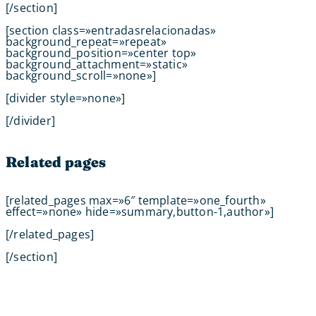
[/section]
[section class=»entradasrelacionadas»
background_repeat=»repeat»
background_position=»center top»
background_attachment=»static»
background_scroll=»none»]
[divider style=»none»]
[/divider]
Related pages
[related_pages max=»6″ template=»one_fourth»
effect=»none» hide=»summary,button-1,author»]
[/related_pages]
[/section]
Contacta con tu Guía y disfruta de
todas las ventajas