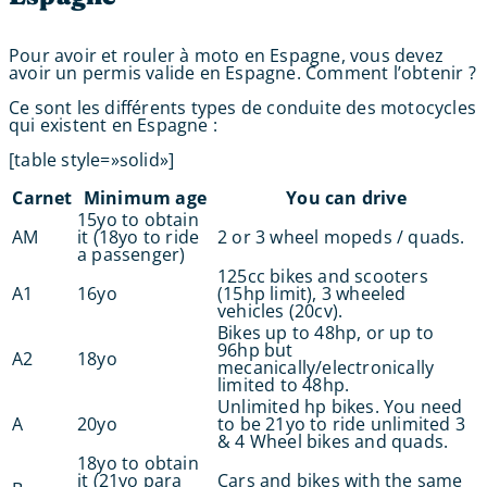
Pour avoir et rouler à moto en Espagne, vous devez
avoir un permis valide en Espagne. Comment l’obtenir ?
Ce sont les différents types de conduite des motocycles
qui existent en Espagne :
[table style=»solid»]
Carnet
Minimum age
You can drive
15yo to obtain
AM
it (18yo to ride
2 or 3 wheel mopeds / quads.
a passenger)
125cc bikes and scooters
A1
16yo
(15hp limit), 3 wheeled
vehicles (20cv).
Bikes up to 48hp, or up to
96hp but
A2
18yo
mecanically/electronically
limited to 48hp.
Unlimited hp bikes. You need
A
20yo
to be 21yo to ride unlimited 3
& 4 Wheel bikes and quads.
18yo to obtain
it (21yo para
Cars and bikes with the same