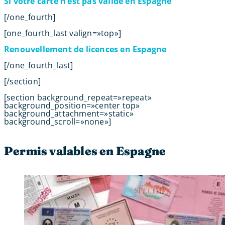
Si votre carte n’est pas valide en Espagne
[/one_fourth]
[one_fourth_last valign=»top»]
Renouvellement de licences en Espagne
[/one_fourth_last]
[/section]
[section background_repeat=»repeat»
background_position=»center top»
background_attachment=»static»
background_scroll=»none»]
Permis valables en Espagne