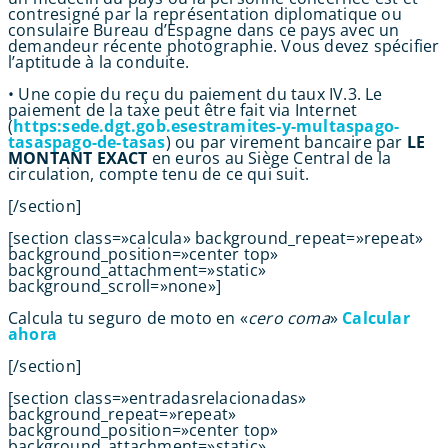
contresigné par la représentation diplomatique ou
consulaire Bureau d’Espagne dans ce pays avec un
demandeur récente photographie. Vous devez spécifier
l’aptitude à la conduite.
• Une copie du reçu du paiement du taux IV.3. Le
paiement de la taxe peut être fait via Internet
(
https:sede.dgt.gob.esestramites-y-multaspago-
tasaspago-de-tasas
) ou par virement bancaire par
LE
MONTANT EXACT
en euros au Siège Central de la
circulation, compte tenu de ce qui suit.
[/section]
[section class=»calcula» background_repeat=»repeat»
background_position=»center top»
background_attachment=»static»
background_scroll=»none»]
Calcula tu seguro de moto en «
cero coma
»
Calcular
ahora
[/section]
[section class=»entradasrelacionadas»
background_repeat=»repeat»
background_position=»center top»
background_attachment=»static»