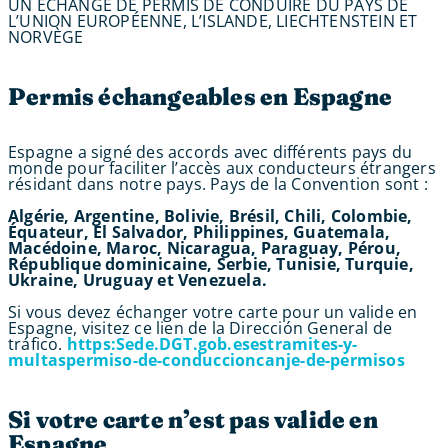
UN ÉCHANGE DE PERMIS DE CONDUIRE DU PAYS DE
L’UNION EUROPÉENNE, L’ISLANDE, LIECHTENSTEIN ET
NORVÈGE
Permis échangeables en Espagne
Espagne a signé des accords avec différents pays du
monde pour faciliter l’accès aux conducteurs étrangers
résidant dans notre pays. Pays de la Convention sont :
Algérie, Argentine, Bolivie, Brésil, Chili, Colombie,
Équateur, El Salvador, Philippines, Guatemala,
Macédoine, Maroc, Nicaragua, Paraguay, Pérou,
République dominicaine, Serbie, Tunisie, Turquie,
Ukraine, Uruguay et Venezuela.
Si vous devez échanger votre carte pour un valide en
Espagne, visitez ce lien de la Dirección General de
tráfico.
https:Sede.DGT.gob.esestramites-y-
multaspermiso-de-conduccioncanje-de-permisos
Si votre carte n’est pas valide en
Espagne