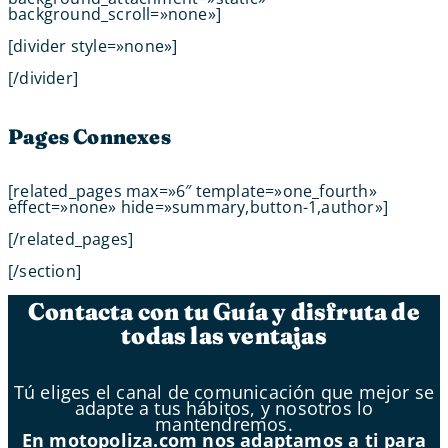
background_scroll=»none»]
[divider style=»none»]
[/divider]
Pages Connexes
[related_pages max=»6″ template=»one_fourth»
effect=»none» hide=»summary,button-1,author»]
[/related_pages]
[/section]
Contacta con tu Guía y disfruta de
todas las ventajas
Tú eliges el canal de comunicación que mejor se
adapte a tus hábitos, y nosotros lo
mantendremos.
En motopoliza.com nos adaptamos a ti para