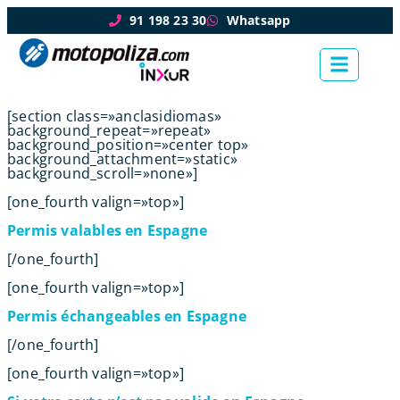
91 198 23 30
Whatsapp
[section class=»anclasidiomas»
background_repeat=»repeat»
background_position=»center top»
background_attachment=»static»
background_scroll=»none»]
[one_fourth valign=»top»]
Permis valables en Espagne
[/one_fourth]
[one_fourth valign=»top»]
Permis échangeables en Espagne
[/one_fourth]
[one_fourth valign=»top»]