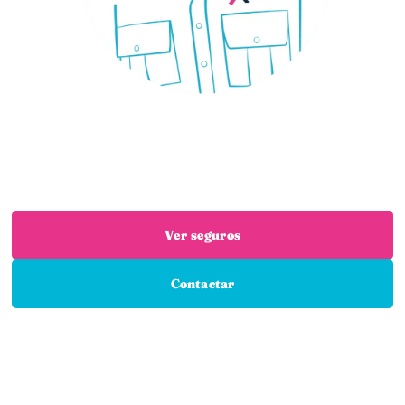
¿Necesitas un seguro?
Estás en el sitio adecuado: trabajamos con las
mejores aseguradoras para que encuentres el
seguro que necesitas
Ver seguros
Contactar