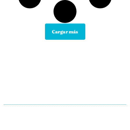
Cargar más
Contacta con tu Guía y disfruta de
todas las ventajas
Tú eliges el canal de comunicación que mejor se
adapte a tus hábitos, y nosotros lo
mantendremos.
En motopoliza.com nos adaptamos a ti para
hacertelo todo más facil.
91 198 23 30