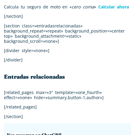
Calcula tu seguro de moto en «
cero coma
»
Calcular ahora
[/section]
[section class=»entradasrelacionadas»
background_repeat=»repeat» background_position=»center
top» background_attachment=»static»
background_scroll=»none»]
[divider style=»none»]
[/divider]
Entradas relacionadas
[related_pages max=»3″ template=»one_fourth»
effect=»none» hide=»summary,button-1,author»]
[/related_pages]
[/section]
Ver resumen en ChatGPT