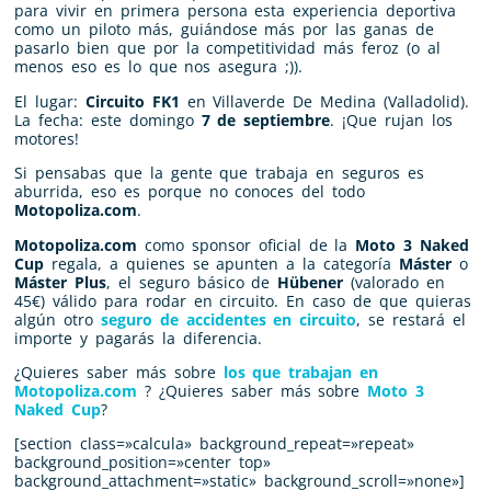
para vivir en primera persona esta experiencia deportiva
como un piloto más, guiándose más por las ganas de
pasarlo bien que por la competitividad más feroz (o al
menos eso es lo que nos asegura ;)).
El lugar:
Circuito FK1
en Villaverde De Medina (Valladolid).
La fecha: este domingo
7 de septiembre
. ¡Que rujan los
motores!
Si pensabas que la gente que trabaja en seguros es
aburrida, eso es porque no conoces del todo
Motopoliza.com
.
Motopoliza.com
como sponsor oficial de la
Moto 3 Naked
Cup
regala, a quienes se apunten a la categoría
Máster
o
Máster Plus
, el seguro básico de
Hübener
(valorado en
45€) válido para rodar en circuito. En caso de que quieras
algún otro
seguro de accidentes en circuito
, se restará el
importe y pagarás la diferencia.
¿Quieres saber más sobre
los que trabajan en
Motopoliza.com
? ¿Quieres saber más sobre
Moto 3
Naked Cup
?
[section class=»calcula» background_repeat=»repeat»
background_position=»center top»
background_attachment=»static» background_scroll=»none»]