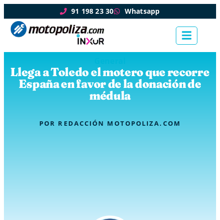
91 198 23 30
Whatsapp
General
Llega a Toledo el motero que recorre
España en favor de la donación de
médula
POR
REDACCIÓN MOTOPOLIZA.COM