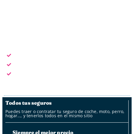
Horario laboral: L - V de 9:30 a 18:30
Escoge la forma de contacto que te sea más cómoda:
En horario laboral te atendemos en persona
Fuera del horario laboral por whatsapp, mail y oficina
de clientes
Fuera del horario laboral nuestro bot
Todos tus seguros
Puedes traer o contratar tu seguro de coche, moto, perro,
hogar…, y tenerlos todos en el mismo sitio
Siempre el mejor precio