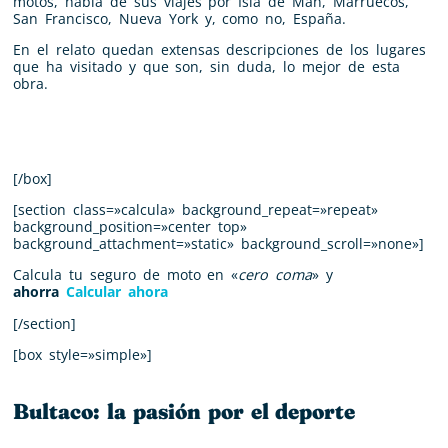
motos, habla de sus viajes por Isla de Man, Marruecos,
San Francisco, Nueva York y, como no, España.
En el relato quedan extensas descripciones de los lugares
que ha visitado y que son, sin duda, lo mejor de esta
obra.
[/box]
[section class=»calcula» background_repeat=»repeat»
background_position=»center top»
background_attachment=»static» background_scroll=»none»]
Calcula tu seguro de moto en «
cero coma
» y
ahorra
Calcular ahora
[/section]
[box style=»simple»]
Bultaco: la pasión por el deporte