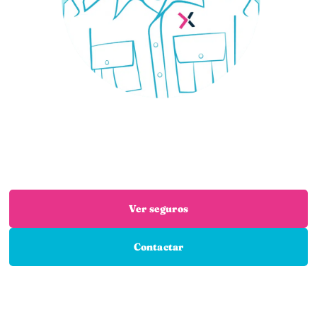
¿Necesitas un seguro?
Estás en el sitio adecuado: trabajamos con las
mejores aseguradoras para que encuentres el
seguro que necesitas
Ver seguros
Contactar