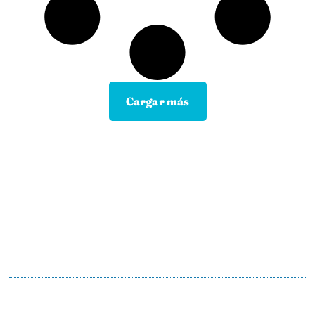
Cargar más
Contacta con tu Guía y disfruta de
todas las ventajas
Tú eliges el canal de comunicación que mejor se
adapte a tus hábitos, y nosotros lo
mantendremos.
En motopoliza.com nos adaptamos a ti para
hacertelo todo más facil.