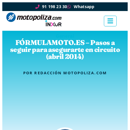
91 198 23 30
Whatsapp
General
FÓRMULAMOTO.ES – Pasos a
seguir para asegurarte en circuito
(abril 2014)
POR
REDACCIÓN MOTOPOLIZA.COM