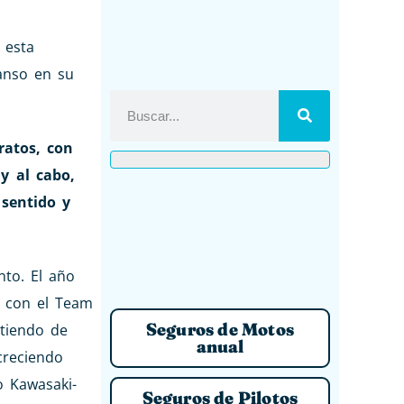
 esta
anso en su
ratos, con
y al cabo,
sentido y
nto. El año
o con el Team
Seguros de Motos
rtiendo de
anual
creciendo
 Kawasaki-
Seguros de Pilotos