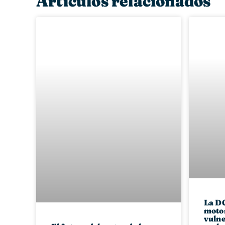
Artículos relacionados
La DG
motor
vulne