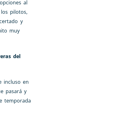
opciones al
os pilotos,
certado y
uito muy
eras del
e incluso en
ue pasará y
de temporada