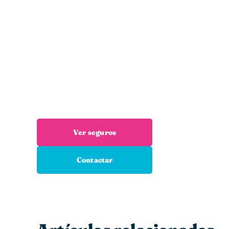
¿Necesitas un seguro?
Estás en el sitio adecuado: trabajamos
encuentres el seguro que necesitas
Ver seguros
Contactar