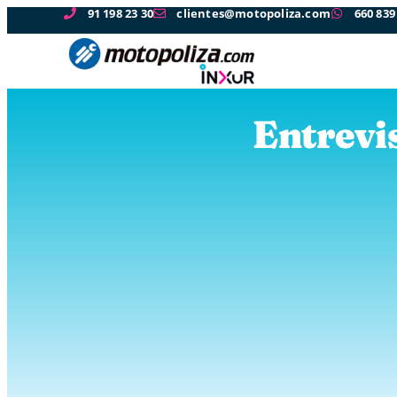
91 198 23 30
clientes@motopoliza.com
660 839
Entrevi