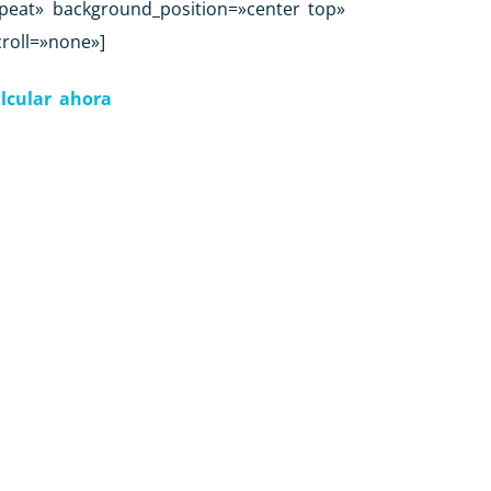
epeat» background_position=»center top»
roll=»none»]
lcular ahora