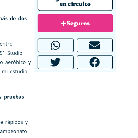
en circuito
más de dos
Seguros
entro
51 Studio
jo aeróbico y
 mi estudio
ás pruebas
e rápidos y
 campeonato