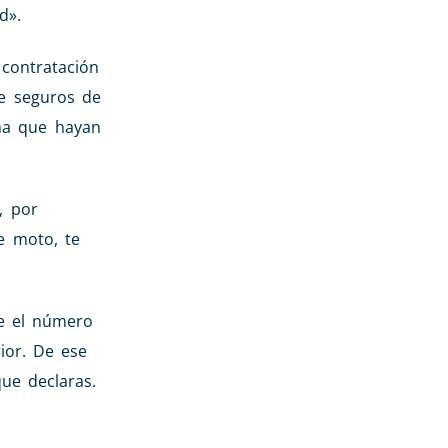
d».
 contratación
e seguros de
ña que hayan
, por
e moto, te
e el número
ior. De ese
que declaras.