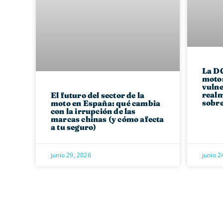
La DG
motor
vulne
realm
El futuro del sector de la
sobre
moto en España: qué cambia
con la irrupción de las
marcas chinas (y cómo afecta
a tu seguro)
junio 29, 2026
junio 2