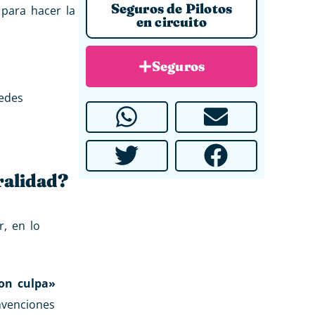
Seguros de Pilotos
para hacer la
en circuito
Seguros
uedes
ralidad?
r, en lo
on culpa»
nvenciones