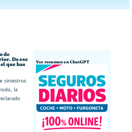
o de
rior. De ese
Ver resumen en ChatGPT
 el que has
 siniestros
modo, la
eclarado