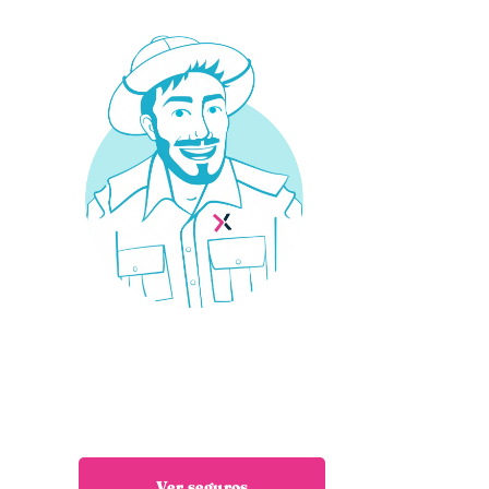
¿Necesitas un seguro?
Estás en el sitio adecuado: trabajamos
encuentres el seguro que necesitas
Ver seguros