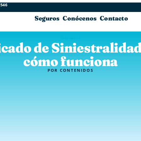
 546
Seguros
Conócenos
Contacto
General
icado de Siniestralidad
cómo funciona
POR
CONTENIDOS