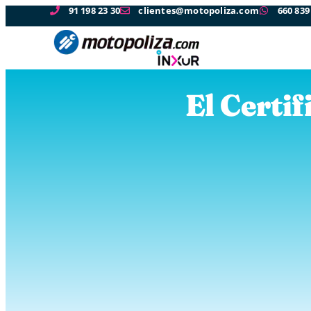
91 198 23 30
clientes@motopoliza.com
660 839
El Certif