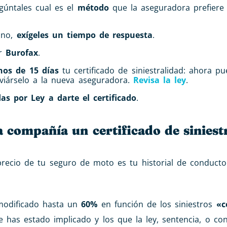
gúntales cual es el
método
que la aseguradora prefiere 
fono,
exígeles un tiempo de respuesta
.
or
Burofax
.
os de 15 días
tu certificado de siniestralidad: ahora p
viárselo a la nueva aseguradora.
Revisa la ley
.
as por Ley a darte el certificado
.
 compañía un certificado de siniest
precio de tu seguro de moto es tu historial de conducto
modificado hasta un
60%
en función de los siniestros
«c
e has estado implicado y los que la ley, sentencia, o co