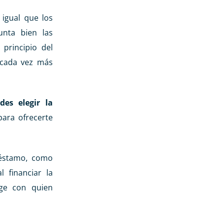
 igual que los
unta bien las
principio del
 cada vez más
es elegir la
ara ofrecerte
réstamo, como
 financiar la
ige con quien