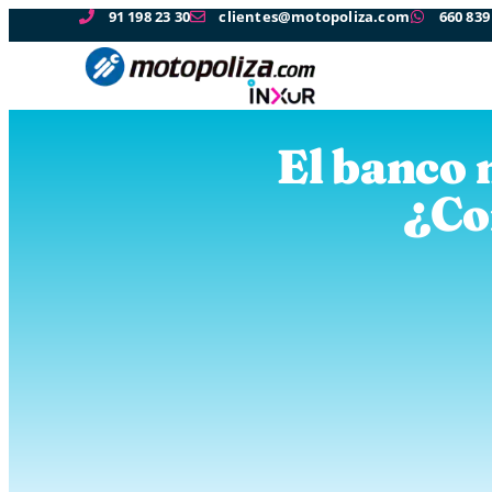
91 198 23 30
clientes@motopoliza.com
660 839
El banco 
¿Co