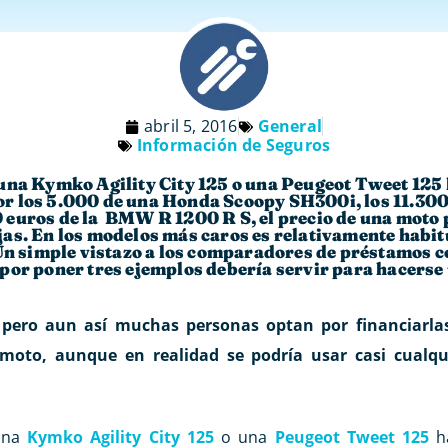
abril 5, 2016
General
Información de Seguros
una Kymko Agility City 125 o una Peugeot Tweet 125
r los 5.000 de una Honda Scoopy SH300i, los 11.300
 euros de la BMW R 1200 R S, el precio de una moto 
as. En los modelos más caros es relativamente habitu
 Un simple vistazo a los comparadores de préstamos 
por poner tres ejemplos debería servir para hacerse 
pero aun así muchas personas optan por financiarla
moto, aunque en realidad se podría usar casi cualq
 una
Kymko Agility City 125
o una
Peugeot Tweet 125
ha