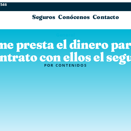
 546
Seguros
Conócenos
Contacto
General
me presta el dinero par
ntrato con ellos el seg
POR
CONTENIDOS