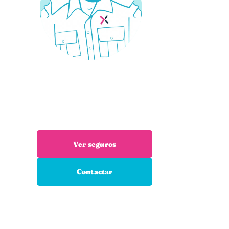
¿Necesitas un seguro?
Estás en el sitio adecuado: trabajamos
encuentres el seguro que necesitas
Ver seguros
Contactar