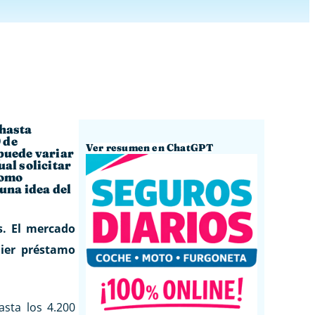
 hasta
 de
Ver resumen en ChatGPT
puede variar
al solicitar
como
una idea del
s. El mercado
uier préstamo
sta los 4.200