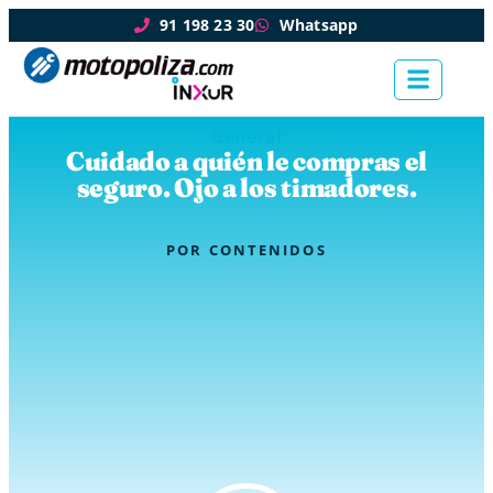
91 198 23 30
Whatsapp
General
Cuidado a quién le compras el
seguro. Ojo a los timadores.
POR
CONTENIDOS