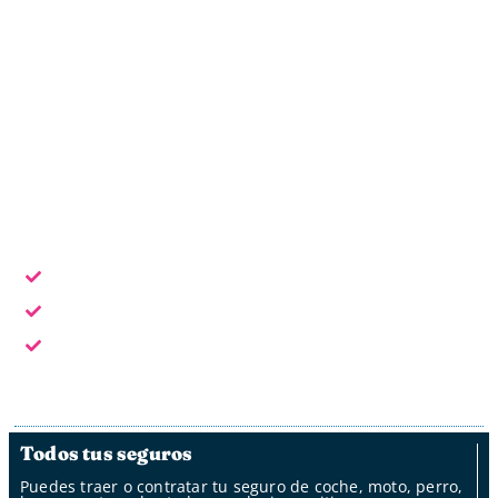
Oficina online
Horario laboral: L - V de 9:30 a 18:30
Escoge la forma de contacto que te sea más cómoda:
En horario laboral te atendemos en persona
Fuera del horario laboral por whatsapp, mail y oficina
de clientes
Fuera del horario laboral nuestro bot
Todos tus seguros
Puedes traer o contratar tu seguro de coche, moto, perro,