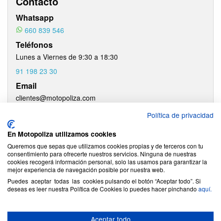
Contacto
Whatsapp
660 839 546
Teléfonos
Lunes a Viernes de 9:30 a 18:30
91 198 23 30
Email
clientes​@motopoliza.com
Oficina
Política de privacidad
PLUG BROKERS, S.L.
En Motopoliza utilizamos cookies
B86539566
Calle Agustín Rojas nº3
Queremos que sepas que utilizamos cookies propias y de terceros con tu
consentimiento para ofrecerte nuestros servicios. Ninguna de nuestras
28002, Madrid, España
cookies recogerá información personal, solo las usamos para garantizar la
mejor experiencia de navegación posible por nuestra web.
Puedes aceptar todas las cookies pulsando el botón “Aceptar todo”. Si
deseas es leer nuestra Política de Cookies lo puedes hacer pinchando
aquí.
Aviso legal y política de privacidad
Conócenos
Aceptar todo