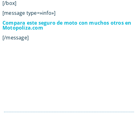
[/box]
[message type=»info»]
Compara este seguro de moto con muchos otros en
Motopoliza.com
[/message]
Contacta con tu Guía y disfruta de
todas las ventajas
Tú eliges el canal de comunicación que mejor se
adapte a tus hábitos, y nosotros lo
mantendremos.
En motopoliza.com nos adaptamos a ti para
hacertelo todo más facil.
91 198 23 30