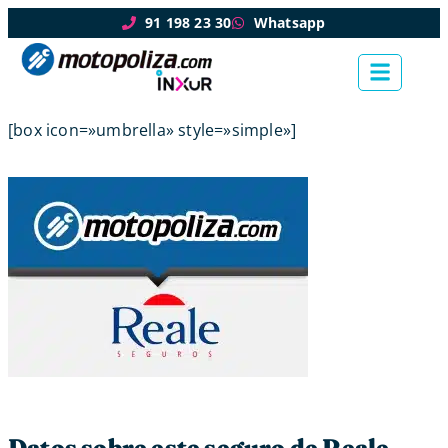
91 198 23 30
Whatsapp
[box icon=»umbrella» style=»simple»]
Datos sobre este seguro de Reale