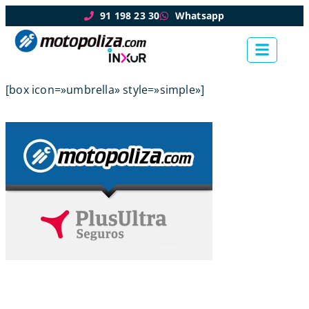
91 198 23 30
Whatsapp
[box icon=»umbrella» style=»simple»]