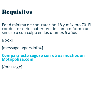
Requisitos
Edad mínima de contratación 18 y máximo 70. El
conductor debe haber tenido como máximo un
siniestro con culpa en los últimos 5 años
[/box]
[message type=»info»]
Compara este seguro con otros muchos en
Motopoliza.com
[/message]
Contacta con tu Guía y disfruta de
todas las ventajas
Tú eliges el canal de comunicación que mejor se
adapte a tus hábitos, y nosotros lo
mantendremos.