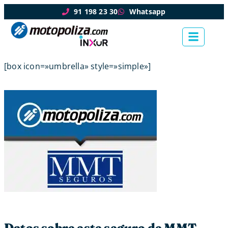
91 198 23 30
Whatsapp
[box icon=»umbrella» style=»simple»]
Datos sobre este seguro de MMT