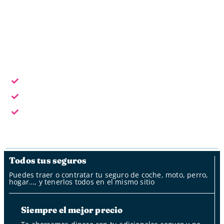
Horario laboral: L - V de 9:30 a 18:30
Escoge la forma de contacto que te sea más cómoda:
En horario laboral te atendemos en persona
Fuera del horario laboral por whatsapp, mail y oficina
de clientes
Fuera del horario laboral nuestro bot
Todos tus seguros
Puedes traer o contratar tu seguro de coche, moto, perro,
hogar…, y tenerlos todos en el mismo sitio
Siempre el mejor precio