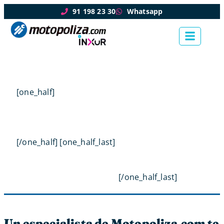
91 198 23 30
Whatsapp
[one_half]
[/one_half] [one_half_last]
[/one_half_last]
Un especialista de Motopoliza.com te