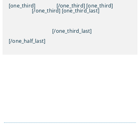
[one_third]
[/one_third] [one_third]
[/one_third] [one_third_last]
[/one_third_last]
[/one_half_last]
Contacta con tu Guía y disfruta de
todas las ventajas
Tú eliges el canal de comunicación que mejor se
adapte a tus hábitos, y nosotros lo
mantendremos.
En motopoliza.com nos adaptamos a ti para
hacertelo todo más facil.