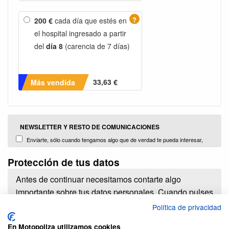
?
200 €
cada día que estés en
el hospital ingresado a partir
del
día 8
(carencia de 7 días)
33,63 €
Más vendida
NEWSLETTER Y RESTO DE COMUNICACIONES
Enviarte, sólo cuando tengamos algo que de verdad te pueda interesar,
información con promociones, campañas y noticias sobre nuestros productos
Protección de tus datos
y servicios o de terceros comercializados y distribuidos por nosotors (Plug
Brokers, S.L.)
Antes de continuar necesitamos contarte algo
importante sobre tus datos personales. Cuando pulses
el botón de contratar estarás dando a PlugBrokers
Política de privacidad
S.L. la enorme responsabilidad de tratar tus datos
En Motopoliza utilizamos cookies