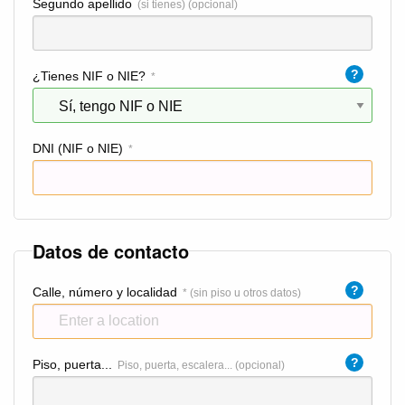
Segundo apellido
(si tienes) (opcional)
?
¿Tienes NIF o NIE?
*
DNI (NIF o NIE)
*
Datos de contacto
?
Calle, número y localidad
* (sin piso u otros datos)
?
Piso, puerta...
Piso, puerta, escalera... (opcional)