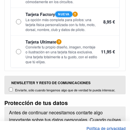
cómodamente en los circuitos.
Tarjeta Factory
NUEVA
?
La opción más completa para pilotos: una
8,95 €
tarjeta física personalizada con tu foto, moto,
dorsal, nombre, club y datos de piloto.
Tarjeta Ultimate
?
Convierte tu propio diseño, imagen, montaje
11,95 €
o ilustración en una tarjeta física exclusiva.
Una tarjeta totalmente a tu gusto, con el estilo
que tú elijas.
NEWSLETTER Y RESTO DE COMUNICACIONES
Enviarte, sólo cuando tengamos algo que de verdad te pueda interesar,
información con promociones, campañas y noticias sobre nuestros productos
Protección de tus datos
y servicios o de terceros comercializados y distribuidos por nosotors (Plug
Brokers, S.L.)
Antes de continuar necesitamos contarte algo
importante sobre tus datos personales. Cuando pulses
el botón de contratar estarás dando a PlugBrokers
Política de privacidad