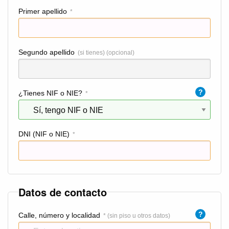
Primer apellido
*
Segundo apellido
(si tienes) (opcional)
?
¿Tienes NIF o NIE?
*
DNI (NIF o NIE)
*
Datos de contacto
?
Calle, número y localidad
* (sin piso u otros datos)