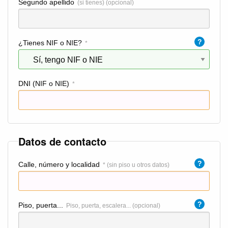
Segundo apellido
(si tienes) (opcional)
?
¿Tienes NIF o NIE?
*
DNI (NIF o NIE)
*
Datos de contacto
?
Calle, número y localidad
* (sin piso u otros datos)
?
Piso, puerta...
Piso, puerta, escalera... (opcional)