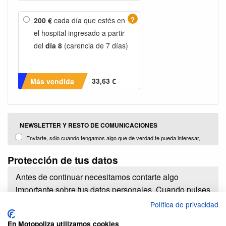
?
200 €
cada día que estés en
el hospital ingresado a partir
del
día 8
(carencia de 7 días)
33,63 €
Más vendida
NEWSLETTER Y RESTO DE COMUNICACIONES
Enviarte, sólo cuando tengamos algo que de verdad te pueda interesar,
información con promociones, campañas y noticias sobre nuestros productos
Protección de tus datos
y servicios o de terceros comercializados y distribuidos por nosotors (Plug
Brokers, S.L.)
Antes de continuar necesitamos contarte algo
importante sobre tus datos personales. Cuando pulses
el botón de contratar estarás dando a PlugBrokers
Política de privacidad
S.L. la enorme responsabilidad de tratar tus datos
En Motopoliza utilizamos cookies