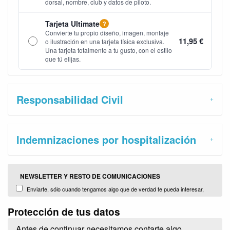
dorsal, nombre, club y datos de piloto.
Tarjeta Ultimate
?
Convierte tu propio diseño, imagen, montaje
11,95 €
o ilustración en una tarjeta física exclusiva.
Una tarjeta totalmente a tu gusto, con el estilo
que tú elijas.
Responsabilidad Civil
Indemnizaciones por hospitalización
NEWSLETTER Y RESTO DE COMUNICACIONES
Enviarte, sólo cuando tengamos algo que de verdad te pueda interesar,
información con promociones, campañas y noticias sobre nuestros productos
Protección de tus datos
y servicios o de terceros comercializados y distribuidos por nosotors (Plug
Brokers, S.L.)
Antes de continuar necesitamos contarte algo