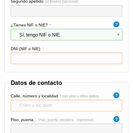
Segundo apellido
(si tienes) (opcional)
?
¿Tienes NIF o NIE?
*
DNI (NIF o NIE)
*
Datos de contacto
?
Calle, número y localidad
* (sin piso u otros datos)
?
Piso, puerta...
Piso, puerta, escalera... (opcional)