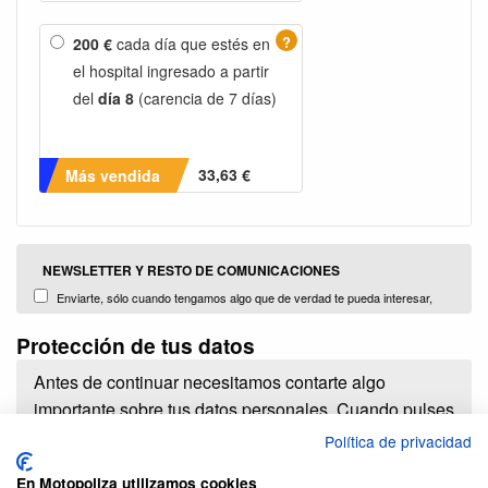
?
200 €
cada día que estés en
el hospital ingresado a partir
del
día 8
(carencia de 7 días)
33,63 €
Más vendida
NEWSLETTER Y RESTO DE COMUNICACIONES
Enviarte, sólo cuando tengamos algo que de verdad te pueda interesar,
información con promociones, campañas y noticias sobre nuestros productos
Protección de tus datos
y servicios o de terceros comercializados y distribuidos por nosotors (Plug
Brokers, S.L.)
Antes de continuar necesitamos contarte algo
importante sobre tus datos personales. Cuando pulses
el botón de contratar estarás dando a PlugBrokers
Política de privacidad
S.L. la enorme responsabilidad de tratar tus datos
En Motopoliza utilizamos cookies