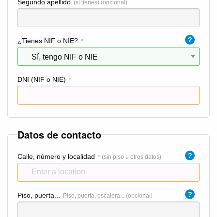
Segundo apellido
(si tienes) (opcional)
?
¿Tienes NIF o NIE?
*
DNI (NIF o NIE)
*
Datos de contacto
?
Calle, número y localidad
* (sin piso u otros datos)
?
Piso, puerta...
Piso, puerta, escalera... (opcional)