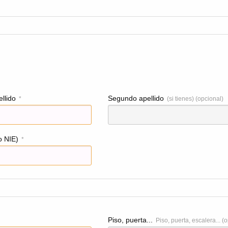
llido
Segundo apellido
*
(si tienes) (opcional)
o NIE)
*
Piso, puerta...
Piso, puerta, escalera... (