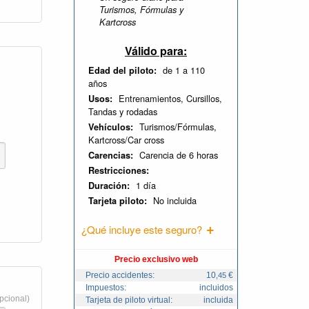
Turismos, Fórmulas y
Kartcross
Válido para:
de 1 a 110
Edad del piloto:
años
Entrenamientos, Cursillos,
Usos:
Tandas y rodadas
Turismos/Fórmulas,
Vehículos:
Kartcross/Car cross
Carencia de 6 horas
Carencias:
Restricciones:
1 día
Duración:
No incluida
Tarjeta piloto:
¿Qué incluye este seguro?
Precio exclusivo web
Precio accidentes:
10
€
,45
Impuestos:
incluidos
opcional)
Tarjeta de piloto virtual:
incluida