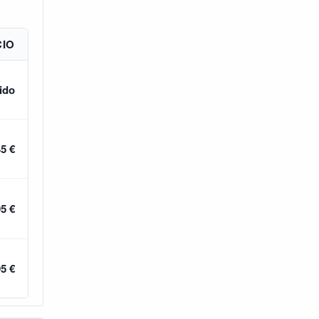
CIO
ido
45 €
95 €
95 €