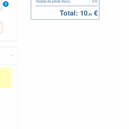
Tarjeta de piloto física:
0 €
?
Total:
10
€
,45