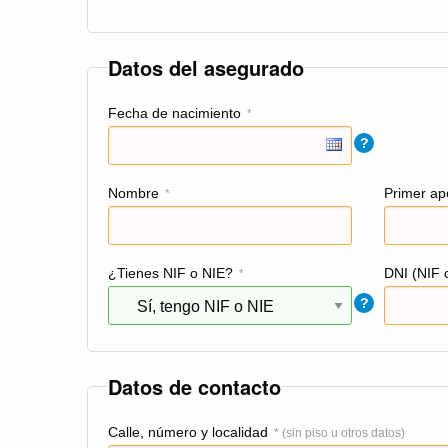
Datos del asegurado
Fecha de nacimiento
*
?
Nombre
Primer ape
*
¿Tienes NIF o NIE?
DNI (NIF 
*
?
Datos de contacto
Calle, número y localidad
* (sin piso u otros datos)