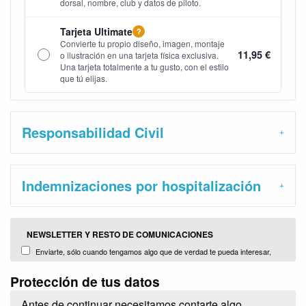
dorsal, nombre, club y datos de piloto.
Tarjeta Ultimate
?
Convierte tu propio diseño, imagen, montaje
11,95 €
o ilustración en una tarjeta física exclusiva.
Una tarjeta totalmente a tu gusto, con el estilo
que tú elijas.
Responsabilidad Civil
Indemnizaciones por hospitalización
NEWSLETTER Y RESTO DE COMUNICACIONES
Enviarte, sólo cuando tengamos algo que de verdad te pueda interesar,
información con promociones, campañas y noticias sobre nuestros productos
Protección de tus datos
y servicios o de terceros comercializados y distribuidos por nosotors (Plug
Brokers, S.L.)
Antes de continuar necesitamos contarte algo