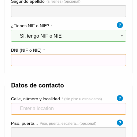
Segundo apellido
(si tienes) (opcional)
?
¿Tienes NIF o NIE?
*
DNI (NIF o NIE)
*
Datos de contacto
?
Calle, número y localidad
* (sin piso u otros datos)
?
Piso, puerta...
Piso, puerta, escalera... (opcional)