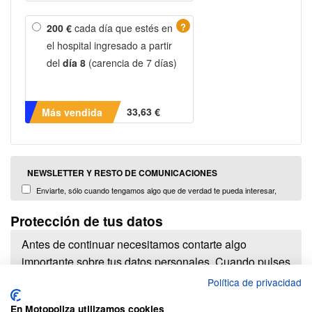
?
200 €
cada día que estés en
el hospital ingresado a partir
del
día 8
(carencia de 7 días)
33,63 €
Más vendida
NEWSLETTER Y RESTO DE COMUNICACIONES
Enviarte, sólo cuando tengamos algo que de verdad te pueda interesar,
información con promociones, campañas y noticias sobre nuestros productos
Protección de tus datos
y servicios o de terceros comercializados y distribuidos por nosotors (Plug
Brokers, S.L.)
Antes de continuar necesitamos contarte algo
importante sobre tus datos personales. Cuando pulses
el botón de contratar estarás dando a PlugBrokers
Política de privacidad
S.L. la enorme responsabilidad de tratar tus datos
En Motopoliza utilizamos cookies