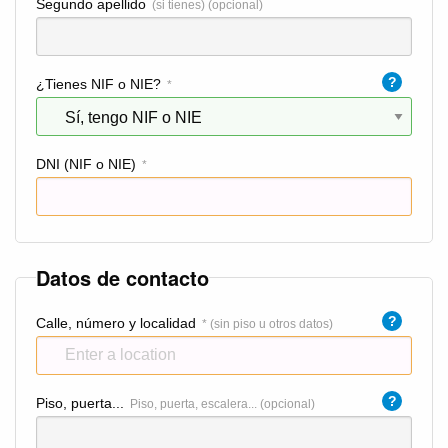
Segundo apellido
(si tienes) (opcional)
?
¿Tienes NIF o NIE?
*
DNI (NIF o NIE)
*
Datos de contacto
?
Calle, número y localidad
* (sin piso u otros datos)
?
Piso, puerta...
Piso, puerta, escalera... (opcional)