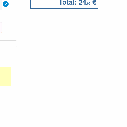
Total:
24
€
,95
?