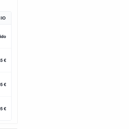
CIO
ido
45 €
95 €
95 €