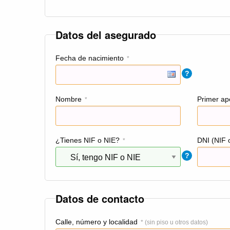
Datos del asegurado
Fecha de nacimiento
*
?
Nombre
Primer ape
*
¿Tienes NIF o NIE?
DNI (NIF 
*
?
Datos de contacto
Calle, número y localidad
* (sin piso u otros datos)