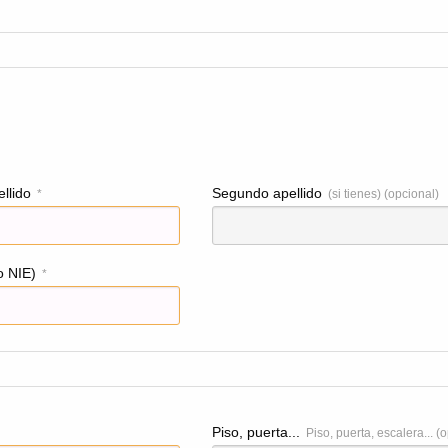
llido
Segundo apellido
*
(si tienes) (opcional)
o NIE)
*
Piso, puerta...
Piso, puerta, escalera... (