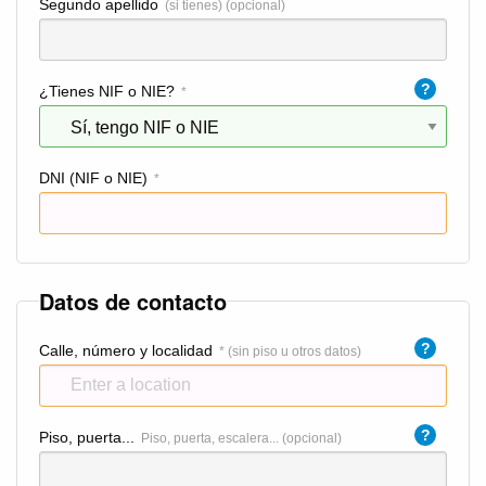
Segundo apellido
(si tienes) (opcional)
?
¿Tienes NIF o NIE?
*
DNI (NIF o NIE)
*
Datos de contacto
?
Calle, número y localidad
* (sin piso u otros datos)
?
Piso, puerta...
Piso, puerta, escalera... (opcional)