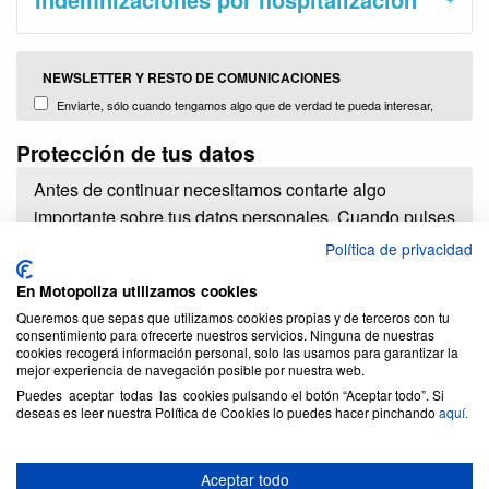
NEWSLETTER Y RESTO DE COMUNICACIONES
Enviarte, sólo cuando tengamos algo que de verdad te pueda interesar,
información con promociones, campañas y noticias sobre nuestros productos
Protección de tus datos
y servicios o de terceros comercializados y distribuidos por nosotors (Plug
Brokers, S.L.)
Antes de continuar necesitamos contarte algo
importante sobre tus datos personales. Cuando pulses
el botón de contratar estarás dando a PlugBrokers
Política de privacidad
S.L. la enorme responsabilidad de tratar tus datos
En Motopoliza utilizamos cookies
personales y lo haremos con la mayor diligencia.
Queremos que sepas que utilizamos cookies propias y de terceros con tu
consentimiento para ofrecerte nuestros servicios. Ninguna de nuestras
Vamos a tratar tus datos única y exclusivamente para
cookies recogerá información personal, solo las usamos para garantizar la
poder:
mejor experiencia de navegación posible por nuestra web.
Puedes aceptar todas las cookies pulsando el botón “Aceptar todo”. Si
deseas es leer nuestra Política de Cookies lo puedes hacer pinchando
aquí.
Darte de alta como usuario y cliente.
Aviso legal y política de privacidad
Darte acceso al área privada de cliente.
Conócenos
Informarte de los productos que tengas contratados,
Aceptar todo