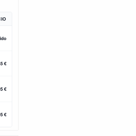
CIO
ido
45 €
95 €
95 €