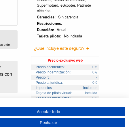
Supermotard, eScooter, Patinete
eléctrico
Sin carencia
Carencias:
Restricciones:
Anual
Duración:
No incluida
Tarjeta piloto:
os o de
¿Qué incluye este seguro?
Precio exclusivo web
e
Precio accidentes:
0 €
Precio indemnización:
0 €
os con
Precio rc:
-
Precio a. juridica:
0 €
Impuestos:
incluidos
Tarjeta de piloto virtual:
incluida
Tarjeta de piloto física:
0 €
Total:
141
€
,95
Aceptar todo
 y
Rechazar