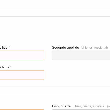
llido
Segundo apellido
*
(si tienes) (opcional)
o NIE)
*
Piso, puerta...
Piso, puerta, escalera... (