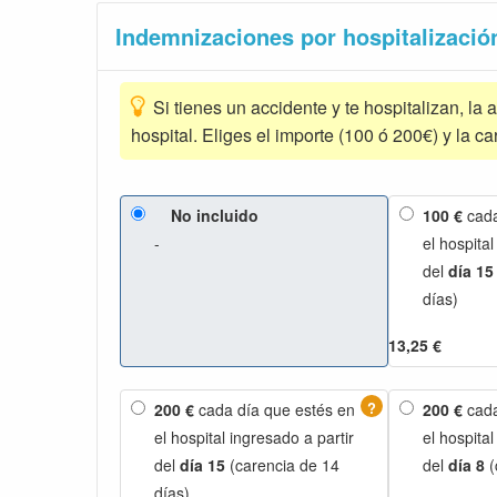
Indemnizaciones por hospitalizació
Si tienes un accidente y te hospitalizan, la
hospital. Eliges el importe (100 ó 200€) y la ca
No incluido
100 €
cada
-
el hospital
del
día 15
días)
13,25 €
?
200 €
cada día que estés en
200 €
cada
el hospital ingresado a partir
el hospital
del
día 15
(carencia de 14
del
día 8
(
días)