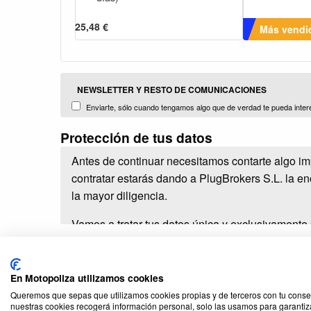
25,48 €
Más vendi
NEWSLETTER Y RESTO DE COMUNICACIONES
Enviarte, sólo cuando tengamos algo que de verdad te pueda inter
terceros comercializados y distribuidos por nosotors (Plug Brokers, S.L
Protección de tus datos
Antes de continuar necesitamos contarte algo im
contratar estarás dando a PlugBrokers S.L. la e
la mayor diligencia.
Vamos a tratar tus datos única y exclusivamente
Darte de alta como usuario y cliente.
Darte acceso al área privada de cliente.
En Motopoliza utilizamos cookies
Informarte de los productos que tengas contra
Queremos que sepas que utilizamos cookies propias y de terceros con tu consen
pagos.
nuestras cookies recogerá información personal, solo las usamos para garantiz