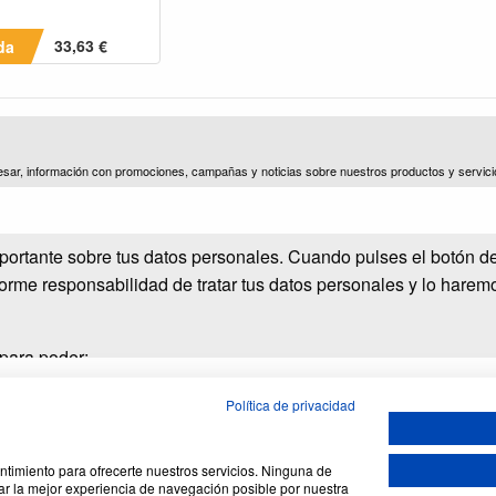
33,63 €
da
esar, información con promociones, campañas y noticias sobre nuestros productos y servici
.)
portante sobre tus datos personales. Cuando pulses el botón d
norme responsabilidad de tratar tus datos personales y lo harem
 para poder:
Política de privacidad
tados, lo que incluye avisos, mantenimiento, facturación, cobros
timiento para ofrecerte nuestros servicios. Ninguna de
ar la mejor experiencia de navegación posible por nuestra