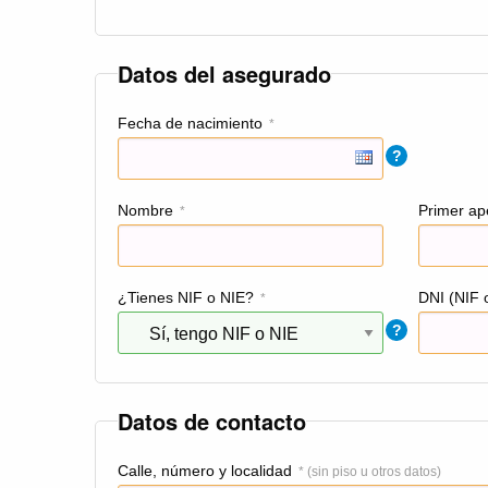
Datos del asegurado
Fecha de nacimiento
*
?
Nombre
Primer ape
*
¿Tienes NIF o NIE?
DNI (NIF 
*
?
Datos de contacto
Calle, número y localidad
* (sin piso u otros datos)