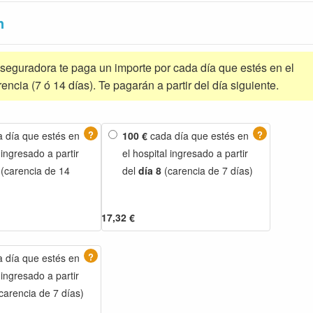
n
 aseguradora te paga un importe por cada día que estés en el
rencia (7 ó 14 días). Te pagarán a partir del día siguiente.
?
?
 día que estés en
100 €
cada día que estés en
 ingresado a partir
el hospital ingresado a partir
(carencia de 14
del
día 8
(carencia de 7 días)
17,32 €
?
 día que estés en
 ingresado a partir
carencia de 7 días)