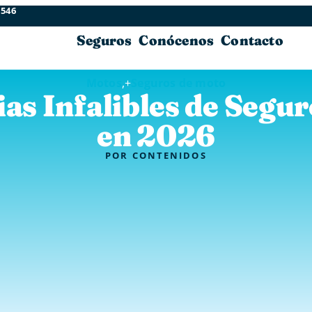
 546
Seguros
Conócenos
Contacto
Motos
,+
Seguros de moto
ias Infalibles de Segu
en 2026
POR
CONTENIDOS