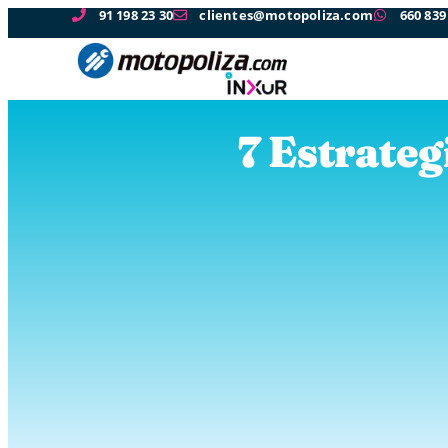
91 198 23 30
clientes@motopoliza.com
660 839
7 Estrateg