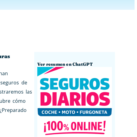
uras
Ver resumen en ChatGPT
han
 seguros de
ostraremos las
scubre cómo
 ¿Preparado