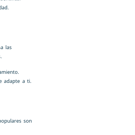
dad.
a las
.
amiento.
 adapte a ti.
populares son