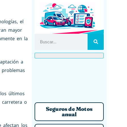
ologías, el
eran mayor
amente en la
aptación a
o problemas
los últimos
e carretera o
Seguros de Motos
anual
 afectan los