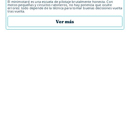
El minimotard es una escuela de pilotaje brutalmente honesta. Con
motos pequeñas y circuitos ratoneros, no hay potencia que oculte
errores: todo depende de la técnica para tomar buenas decisiones vuelta
tras vuelta.
Ver más