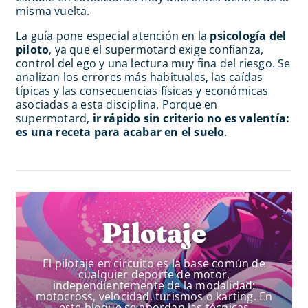
misma vuelta.
La guía pone especial atención en la
psicología del
piloto
, ya que el supermotard exige confianza,
control del ego y una lectura muy fina del riesgo. Se
analizan los errores más habituales, las caídas
típicas y las consecuencias físicas y económicas
asociadas a esta disciplina. Porque en
supermotard,
ir rápido sin criterio no es valentía:
es una receta para acabar en el suelo
.
Pilotaje
El pilotaje en circuito es la base común de
cualquier deporte de motor,
independientemente de la modalidad:
motocross, velocidad, turismos o karting. En
este bloque se abordan las técnicas